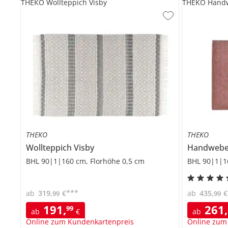
THEKO Wollteppich Visby
THEKO Handw
THEKO
THEKO
Wollteppich
Visby
Handweb
BHL 90|1|160 cm, Florhöhe 0,5 cm
BHL 90|1|1
***
ab
319
,
€
ab
435
,
€
99
99
191
,
261
,
99
ab
€
ab
Online zum Kundenkartenpreis
Online zum