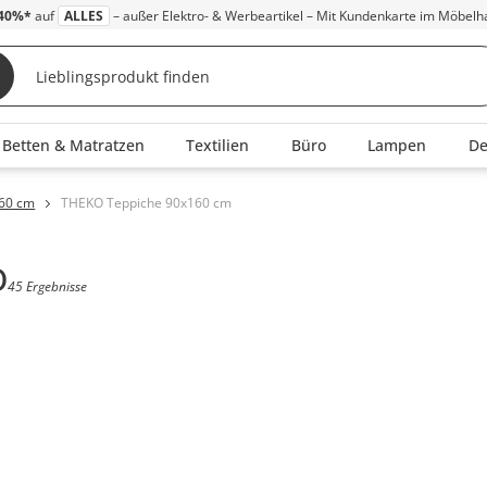
40%*
auf
ALLES
– außer Elektro- & Werbeartikel – Mit Kundenkarte im Möbelh
Betten & Matratzen
Textilien
Büro
Lampen
D
160 cm
THEKO Teppiche 90x160 cm
O
45 Ergebnisse