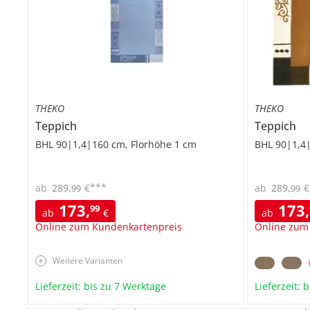
THEKO
THEKO
Teppich
Teppich
BHL 90|1,4|160 cm, Florhöhe 1 cm
BHL 90|1,4
***
ab
289
,
€
ab
289
,
€
99
99
173
,
173
,
99
ab
€
ab
Online zum Kundenkartenpreis
Online zum
Weitere Varianten
Lieferzeit: bis zu 7 Werktage
Lieferzeit: 