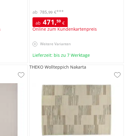
***
ab
785
,
€
99
471
,
59
ab
€
s
Online zum Kundenkartenpreis
Weitere Varianten
Lieferzeit: bis zu 7 Werktage
THEKO Wollteppich Nakarta