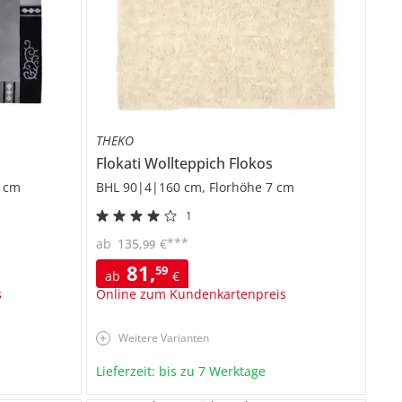
THEKO
Flokati Wollteppich
Flokos
1 cm
BHL 90|4|160 cm, Florhöhe 7 cm
1
***
ab
135
,
€
99
81
,
59
ab
€
s
Online zum Kundenkartenpreis
Weitere Varianten
Lieferzeit: bis zu 7 Werktage