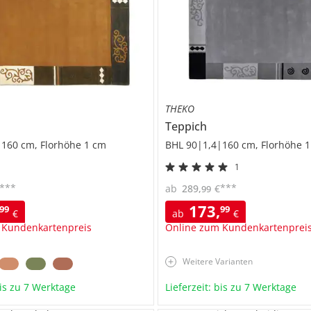
THEKO
Teppich
|160 cm, Florhöhe 1 cm
BHL 90|1,4|160 cm, Florhöhe 
1
***
***
ab
289
,
€
99
173
,
99
99
€
ab
€
 Kundenkartenpreis
Online zum Kundenkartenprei
Weitere Varianten
bis zu 7 Werktage
Lieferzeit: bis zu 7 Werktage