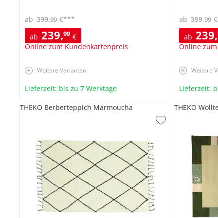
***
ab
399
,
€
ab
399
,
€
99
99
239
,
239
,
99
ab
€
ab
Online zum Kundenkartenpreis
Online zum
Weitere Varianten
Weitere V
Lieferzeit: bis zu 7 Werktage
Lieferzeit: 
THEKO Berberteppich Marmoucha
THEKO Wollt