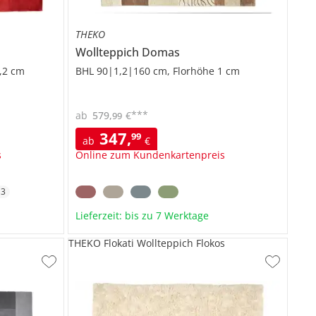
THEKO
Wollteppich
Domas
,2 cm
BHL 90|1,2|160 cm, Florhöhe 1 cm
***
ab
579
,
€
99
347
,
99
ab
€
s
Online zum Kundenkartenpreis
+
3
Lieferzeit: bis zu 7 Werktage
THEKO Flokati Wollteppich Flokos