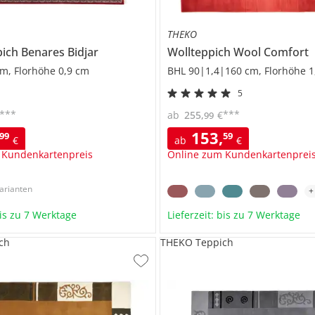
THEKO
pich
Benares Bidjar
Wollteppich
Wool Comfort
m, Florhöhe 0,9 cm
BHL 90|1,4|160 cm, Florhöhe 1
5
***
***
ab
255
,
€
99
153
,
99
59
€
ab
€
 Kundenkartenpreis
Online zum Kundenkartenprei
arianten
bis zu 7 Werktage
Lieferzeit: bis zu 7 Werktage
ch
THEKO Teppich