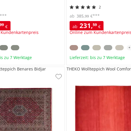
2
***
***
ab
385
,
€
99
231
,
99
59
€
ab
€
 Kundenkartenpreis
Online zum Kundenkartenprei
bis zu 7 Werktage
Lieferzeit: bis zu 7 Werktage
teppich Benares Bidjar
THEKO Wollteppich Wool Comfor