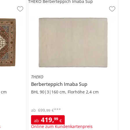
THEKO Berberteppich Imaba Sup
THEKO
Berberteppich
Imaba Sup
2 cm
BHL 90|3|160 cm, Florhöhe 2,4 cm
***
ab
699
,
€
99
419
,
99
ab
€
s
Online zum Kundenkartenpreis