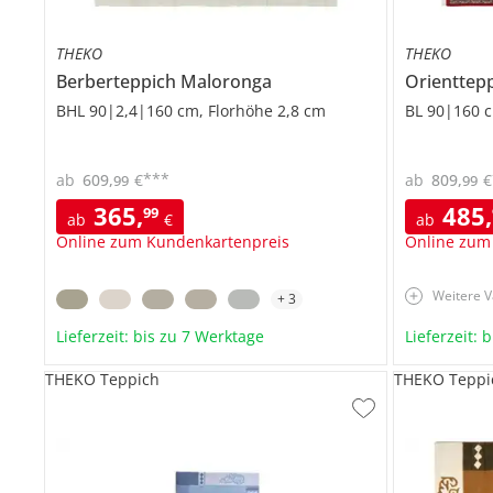
THEKO
THEKO
Berberteppich
Maloronga
Orienttep
BHL 90|2,4|160 cm, Florhöhe 2,8 cm
BL 90|160 c
***
ab
609
,
€
ab
809
,
€
99
99
365
,
485
,
99
ab
€
ab
Online zum Kundenkartenpreis
Online zum
Weitere V
+
3
Lieferzeit: bis zu 7 Werktage
Lieferzeit: 
THEKO Teppich
THEKO Teppi