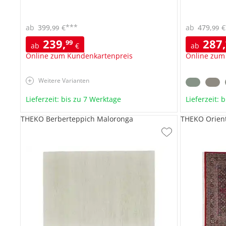
***
ab
399
,
€
ab
479
,
€
99
99
239
,
287
,
99
ab
€
ab
Online zum Kundenkartenpreis
Online zum
Weitere Varianten
Lieferzeit: bis zu 7 Werktage
Lieferzeit: 
THEKO Berberteppich Maloronga
THEKO Orient