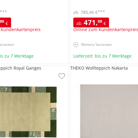
***
***
ab
785
,
€
99
471
,
99
59
€
ab
€
 Kundenkartenpreis
Online zum Kundenkartenprei
arianten
Weitere Varianten
bis zu 7 Werktage
Lieferzeit: bis zu 7 Werktage
eppich Royal Ganges
THEKO Wollteppich Nakarta