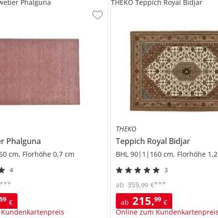
eber Phalguna
THEKO Teppich Royal Bidjar
THEKO
er
Phalguna
Teppich
Royal Bidjar
60 cm, Florhöhe 0,7 cm
BHL 90|1|160 cm, Florhöhe 1,
4
3
***
***
ab
359
,
€
99
215
,
59
99
€
ab
€
 Kundenkartenpreis
Online zum Kundenkartenprei