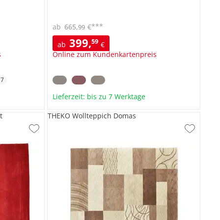
***
ab
665
,
€
99
399
,
59
ab
€
s
Online zum Kundenkartenpreis
+
7
Lieferzeit: bis zu 7 Werktage
t
THEKO Wollteppich Domas