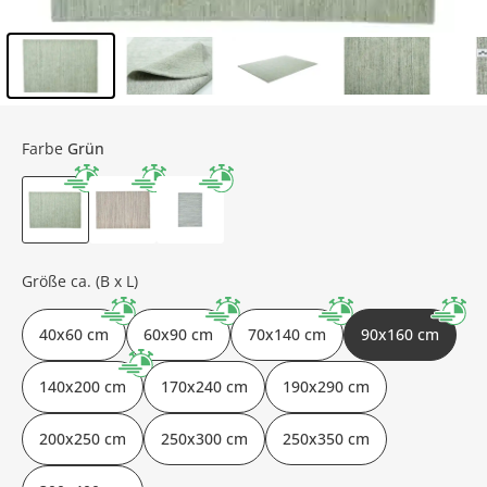
Inhalt der Seitenleiste überspringen - Zum Seitenende
Farbe
Grün
Größe ca. (B x L)
40x60 cm
60x90 cm
70x140 cm
90x160 cm
140x200 cm
170x240 cm
190x290 cm
200x250 cm
250x300 cm
250x350 cm