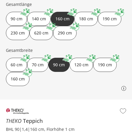
Gesamtlänge
90 cm
140 cm
160 cm
180 cm
190 cm
230 cm
620 cm
290 cm
Gesamtbreite
60 cm
70 cm
90 cm
120 cm
190 cm
160 cm
THEKO
Teppich
BHL 90|1,4|160 cm, Florhöhe 1 cm