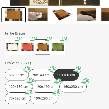
Inhalt der Seitenleiste überspringen - Zum Seitenende
Farbe
Braun
Größe ca. (B x L)
60x90 cm
70x140 cm
90x160 cm
120x180 cm
190x190 cm
160x230 cm
70x620 cm
190x290 cm