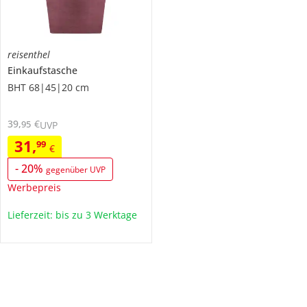
reisenthel
Einkaufstasche
BHT 68|45|20 cm
39
,
€
95
UVP
31
,
99
€
-
20
%
gegenüber UVP
Werbepreis
Lieferzeit: bis zu 3 Werktage