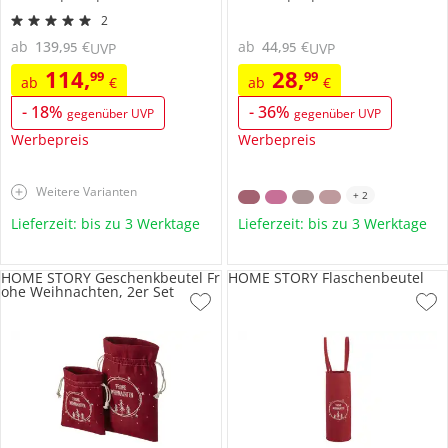
2
ab
139
,
€
ab
44
,
€
95
95
UVP
UVP
114
,
28
,
99
99
ab
€
ab
€
-
18
%
-
36
%
gegenüber UVP
gegenüber UVP
Werbepreis
Werbepreis
Weitere Varianten
+
2
Lieferzeit: bis zu 3 Werktage
Lieferzeit: bis zu 3 Werktage
HOME STORY Geschenkbeutel Fr
HOME STORY Flaschenbeutel
ohe Weihnachten, 2er Set