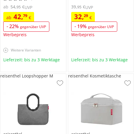
ab
54
,
€
39
,
€
95
95
UVP
UVP
42
,
32
,
79
29
ab
€
€
-
22
%
-
19
%
gegenüber UVP
gegenüber UVP
Werbepreis
Werbepreis
Weitere Varianten
Lieferzeit: bis zu 3 Werktage
Lieferzeit: bis zu 3 Werktage
reisenthel Loopshopper M
reisenthel Kosmetiktasche