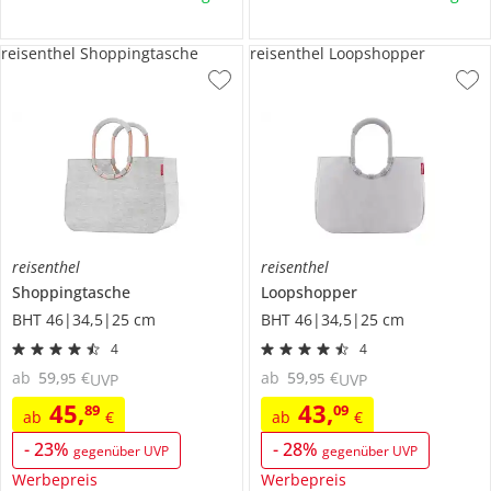
reisenthel Shoppingtasche
reisenthel Loopshopper
reisenthel
reisenthel
Shoppingtasche
Loopshopper
BHT 46|34,5|25 cm
BHT 46|34,5|25 cm
4
4
ab
59
,
€
ab
59
,
€
95
95
UVP
UVP
45
,
43
,
89
09
ab
€
ab
€
-
23
%
-
28
%
gegenüber UVP
gegenüber UVP
Werbepreis
Werbepreis