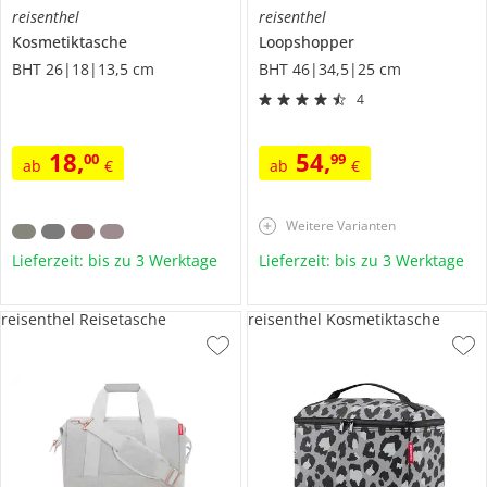
reisenthel
reisenthel
Kosmetiktasche
Loopshopper
BHT 26|18|13,5 cm
BHT 46|34,5|25 cm
4
18
,
54
,
00
99
ab
€
ab
€
Weitere Varianten
Lieferzeit: bis zu 3 Werktage
Lieferzeit: bis zu 3 Werktage
reisenthel Reisetasche
reisenthel Kosmetiktasche