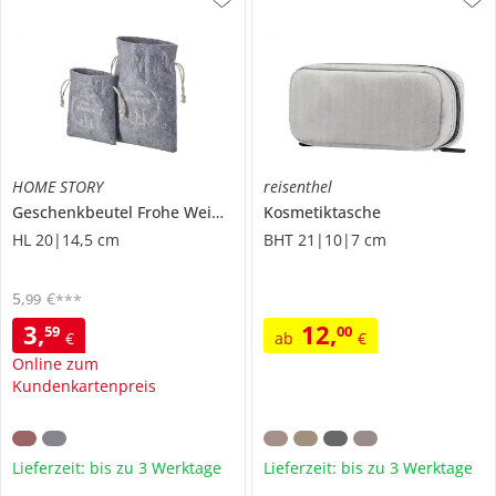
HOME STORY
reisenthel
Geschenkbeutel Frohe Weihnachten, 2er Set
Kosmetiktasche
HL 20|14,5 cm
BHT 21|10|7 cm
5
,
€
99
***
3
,
12
,
59
00
€
ab
€
Online zum
Kundenkartenpreis
Lieferzeit: bis zu 3 Werktage
Lieferzeit: bis zu 3 Werktage