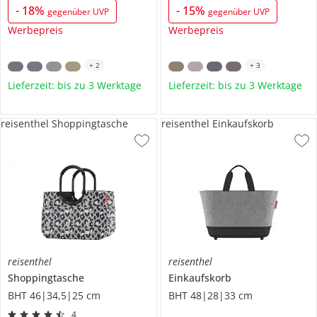
-
18
%
-
15
%
gegenüber UVP
gegenüber UVP
Werbepreis
Werbepreis
+
2
+
3
Lieferzeit: bis zu 3 Werktage
Lieferzeit: bis zu 3 Werktage
reisenthel Shoppingtasche
reisenthel Einkaufskorb
reisenthel
reisenthel
Shoppingtasche
Einkaufskorb
BHT 46|34,5|25 cm
BHT 48|28|33 cm
4