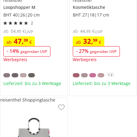
reisenthel
reisenthel
Loopshopper M
Kosmetiktasche
BHT 40|26|20 cm
BHT 27|18|17 cm
2
ab
54
,
€
ab
44
,
€
95
95
UVP
UVP
47
,
32
,
39
59
ab
€
ab
€
-
14
%
-
27
%
gegenüber UVP
gegenüber UVP
Werbepreis
Werbepreis
+
2
Lieferzeit: bis zu 3 Werktage
Lieferzeit: bis zu 3 Werktage
reisenthel Shoppingtasche