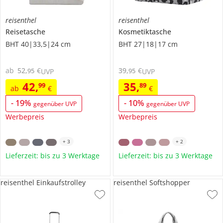
reisenthel
reisenthel
Reisetasche
Kosmetiktasche
BHT 40|33,5|24 cm
BHT 27|18|17 cm
ab
52
,
€
39
,
€
95
95
UVP
UVP
42
,
35
,
99
89
ab
€
€
-
19
%
-
10
%
gegenüber UVP
gegenüber UVP
Werbepreis
Werbepreis
+
3
+
2
Lieferzeit: bis zu 3 Werktage
Lieferzeit: bis zu 3 Werktage
reisenthel Einkaufstrolley
reisenthel Softshopper