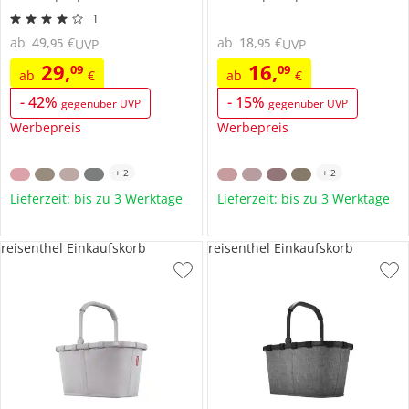
1
ab
49
,
€
ab
18
,
€
95
95
UVP
UVP
29
,
16
,
09
09
ab
€
ab
€
-
42
%
-
15
%
gegenüber UVP
gegenüber UVP
Werbepreis
Werbepreis
+
2
+
2
Lieferzeit: bis zu 3 Werktage
Lieferzeit: bis zu 3 Werktage
reisenthel Einkaufskorb
reisenthel Einkaufskorb