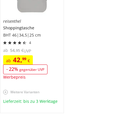
reisenthel
Shoppingtasche
BHT 46|34,5|25 cm
4
ab
54
,
€
95
UVP
42
,
99
ab
€
-
22
%
gegenüber UVP
Werbepreis
Weitere Varianten
Lieferzeit: bis zu 3 Werktage