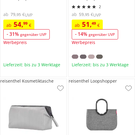
2
ab
79
,
€
ab
59
,
€
95
95
UVP
UVP
54
,
51
,
99
49
ab
€
ab
€
-
31
%
-
14
%
gegenüber UVP
gegenüber UVP
Werbepreis
Werbepreis
Lieferzeit: bis zu 3 Werktage
Lieferzeit: bis zu 3 Werktage
reisenthel Kosmetiktasche
reisenthel Loopshopper