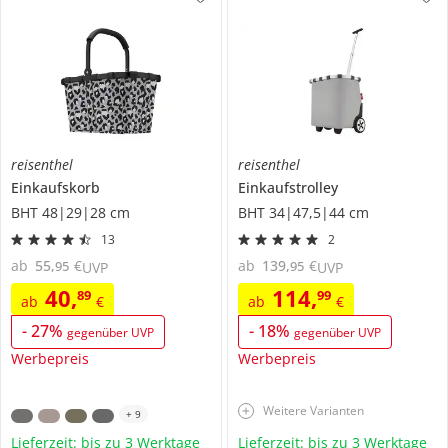
reisenthel
reisenthel
Einkaufskorb
Einkaufstrolley
BHT 48|29|28 cm
BHT 34|47,5|44 cm
13
2
ab
55
,
€
ab
139
,
€
95
95
UVP
UVP
40
,
114
,
89
99
ab
€
ab
€
-
27
%
-
18
%
gegenüber UVP
gegenüber UVP
Werbepreis
Werbepreis
Weitere Varianten
+
9
Lieferzeit: bis zu 3 Werktage
Lieferzeit: bis zu 3 Werktage