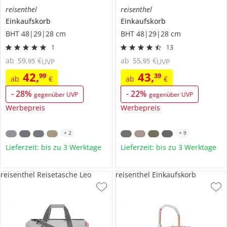
reisenthel
reisenthel
Einkaufskorb
Einkaufskorb
BHT 48|29|28 cm
BHT 48|29|28 cm
1
13
ab
59
,
€
ab
55
,
€
95
95
UVP
UVP
42
,
43
,
99
39
ab
€
ab
€
-
28
%
-
22
%
gegenüber UVP
gegenüber UVP
Werbepreis
Werbepreis
+
2
+
9
Lieferzeit: bis zu 3 Werktage
Lieferzeit: bis zu 3 Werktage
reisenthel Reisetasche Leo
reisenthel Einkaufskorb