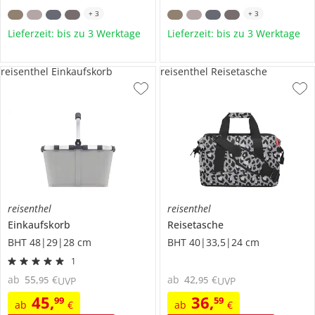
+
3
+
3
Lieferzeit: bis zu 3 Werktage
Lieferzeit: bis zu 3 Werktage
reisenthel Einkaufskorb
reisenthel Reisetasche
reisenthel
reisenthel
Einkaufskorb
Reisetasche
BHT 48|29|28 cm
BHT 40|33,5|24 cm
1
ab
55
,
€
ab
42
,
€
95
95
UVP
UVP
45
,
36
,
99
59
ab
€
ab
€