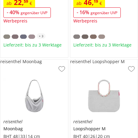
22
,
46
,
59
19
ab
€
ab
€
-
40
%
-
16
%
gegenüber UVP
gegenüber UVP
Werbepreis
Werbepreis
+
3
Lieferzeit: bis zu 3 Werktage
Lieferzeit: bis zu 3 Werktage
reisenthel Moonbag
reisenthel Loopshopper M
reisenthel
reisenthel
Moonbag
Loopshopper M
BHT 48|33|14 cm
BHT 40|26|20 cm