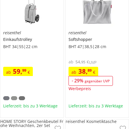
reisenthel
reisenthel
Einkaufstrolley
Softshopper
BHT 34|55|22 cm
BHT 47|38,5|28 cm
ab
54
,
€
95
UVP
59
,
38
,
99
89
ab
€
ab
€
-
29
%
gegenüber UVP
Werbepreis
Lieferzeit: bis zu 3 Werktage
Lieferzeit: bis zu 3 Werktage
HOME STORY Geschenkbeutel Fr
reisenthel Kosmetiktasche
ohe Weihnachten, 2er Set