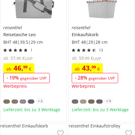
reisenthel
reisenthel
Reisetasche Leo
Einkaufskorb
BHT 48|39,5|29 cm
BHT 48|29|28 cm
1
13
ab
57
,
€
ab
59
,
€
95
95
UVP
UVP
46
,
43
,
99
09
ab
€
ab
€
-
19
%
-
28
%
gegenüber UVP
gegenüber UVP
Werbepreis
Werbepreis
+
2
+
9
Lieferzeit: bis zu 3 Werktage
Lieferzeit: bis zu 3 Werktage
reisenthel Einkaufskorb
reisenthel Einkaufstrolley