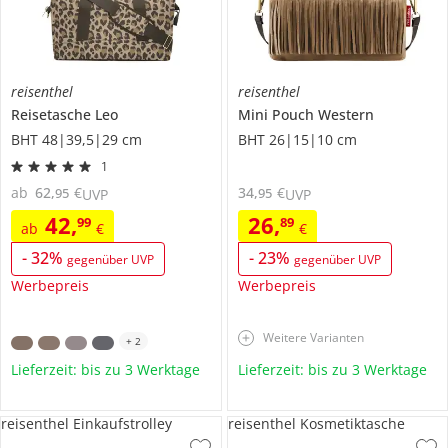
reisenthel
reisenthel
Reisetasche Leo
Mini Pouch Western
BHT 48|39,5|29 cm
BHT 26|15|10 cm
1
ab
62
,
€
34
,
€
95
95
UVP
UVP
42
,
26
,
99
89
ab
€
€
-
32
%
-
23
%
gegenüber UVP
gegenüber UVP
Werbepreis
Werbepreis
Weitere Varianten
+
2
Lieferzeit: bis zu 3 Werktage
Lieferzeit: bis zu 3 Werktage
reisenthel Einkaufstrolley
reisenthel Kosmetiktasche