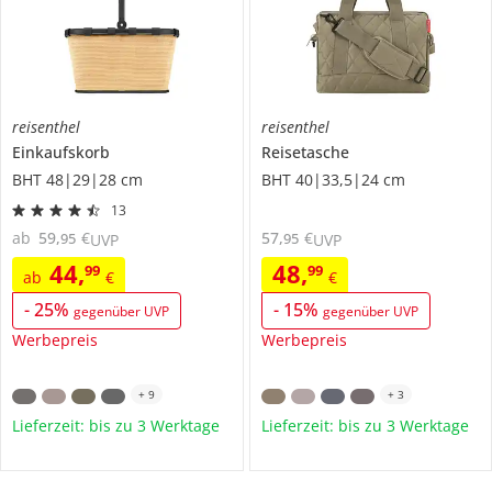
reisenthel
reisenthel
Einkaufskorb
Reisetasche
BHT 48|29|28 cm
BHT 40|33,5|24 cm
13
ab
59
,
€
57
,
€
95
95
UVP
UVP
44
,
48
,
99
99
ab
€
€
-
25
%
-
15
%
gegenüber UVP
gegenüber UVP
Werbepreis
Werbepreis
+
9
+
3
Lieferzeit: bis zu 3 Werktage
Lieferzeit: bis zu 3 Werktage