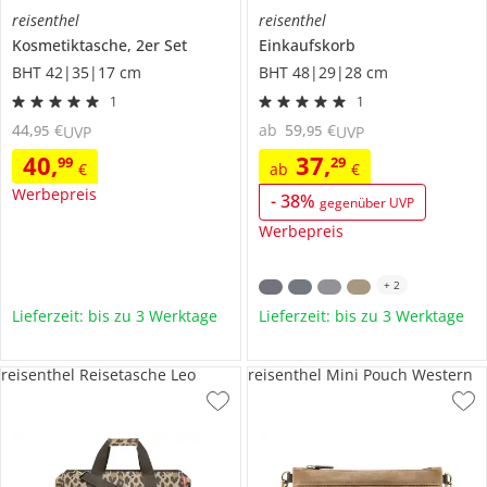
reisenthel
reisenthel
Kosmetiktasche, 2er Set
Einkaufskorb
BHT 42|35|17 cm
BHT 48|29|28 cm
1
1
44
,
€
ab
59
,
€
95
95
UVP
UVP
40
,
37
,
99
29
€
ab
€
Werbepreis
-
38
%
gegenüber UVP
Werbepreis
+
2
Lieferzeit: bis zu 3 Werktage
Lieferzeit: bis zu 3 Werktage
reisenthel Reisetasche Leo
reisenthel Mini Pouch Western