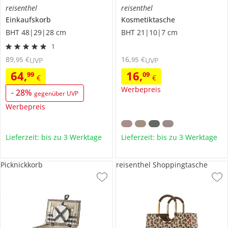
reisenthel
reisenthel
Einkaufskorb
Kosmetiktasche
BHT 48|29|28 cm
BHT 21|10|7 cm
1
89
,
€
16
,
€
95
95
UVP
UVP
64
,
16
,
99
09
€
€
Werbepreis
-
28
%
gegenüber UVP
Werbepreis
Lieferzeit: bis zu 3 Werktage
Lieferzeit: bis zu 3 Werktage
Picknickkorb
reisenthel Shoppingtasche