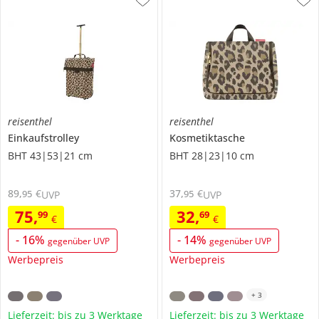
reisenthel
reisenthel
Einkaufstrolley
Kosmetiktasche
BHT 43|53|21 cm
BHT 28|23|10 cm
89
,
€
37
,
€
95
95
UVP
UVP
75
,
32
,
99
69
€
€
-
16
%
-
14
%
gegenüber UVP
gegenüber UVP
Werbepreis
Werbepreis
+
3
Lieferzeit: bis zu 3 Werktage
Lieferzeit: bis zu 3 Werktage