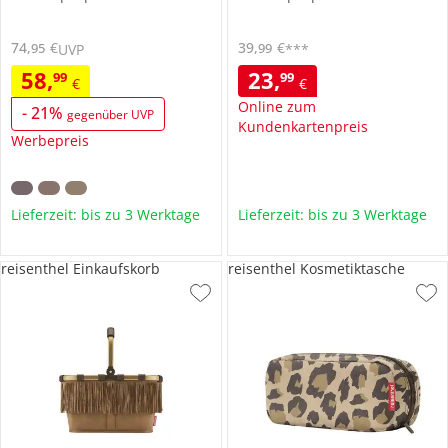
74
,
€
39
,
€
95
99
UVP
***
58
,
23
,
99
99
€
€
Online zum
-
21
%
gegenüber UVP
Kundenkartenpreis
Werbepreis
Lieferzeit: bis zu 3 Werktage
Lieferzeit: bis zu 3 Werktage
reisenthel Einkaufskorb
reisenthel Kosmetiktasche