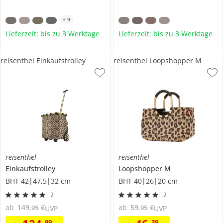
+
9
Lieferzeit: bis zu 3 Werktage
Lieferzeit: bis zu 3 Werktage
reisenthel Einkaufstrolley
reisenthel Loopshopper M
reisenthel
reisenthel
Einkaufstrolley
Loopshopper M
BHT 42|47,5|32 cm
BHT 40|26|20 cm
2
2
ab
149
,
€
ab
59
,
€
95
95
UVP
UVP
99
39