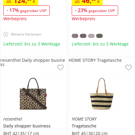
124
,
46
,
ab
€
ab
€
-
17
%
-
23
%
gegenüber UVP
gegenüber UVP
Werbepreis
Werbepreis
Weitere Varianten
Lieferzeit: bis zu 3 Werktage
Lieferzeit: bis zu 3 Werktage
reisenthel Daily shopper busine
HOME STORY Tragetasche
ss
reisenthel
HOME STORY
Daily shopper business
Tragetasche
BHT 42|35|17 cm
BHT 45|30|20 cm