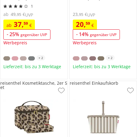
1
ab
49
,
€
23
,
€
95
95
UVP
UVP
37
,
20
,
59
59
ab
€
€
-
25
%
-
14
%
gegenüber UVP
gegenüber UVP
Werbepreis
Werbepreis
+
2
+
2
Lieferzeit: bis zu 3 Werktage
Lieferzeit: bis zu 3 Werktage
reisenthel Kosmetiktasche, 2er S
reisenthel Einkaufskorb
et