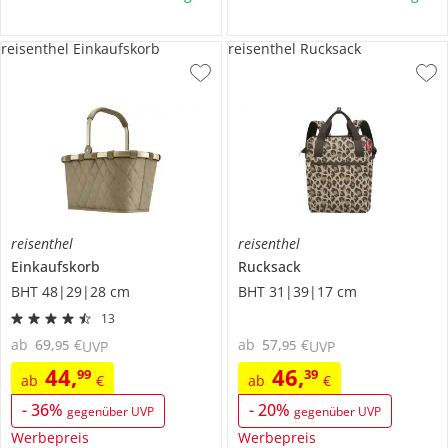
reisenthel Einkaufskorb
reisenthel Rucksack
reisenthel
reisenthel
Einkaufskorb
Rucksack
BHT 48|29|28 cm
BHT 31|39|17 cm
13
ab
69
,
€
ab
57
,
€
95
95
UVP
UVP
44
,
46
,
99
39
ab
€
ab
€
-
36
%
-
20
%
gegenüber UVP
gegenüber UVP
Werbepreis
Werbepreis