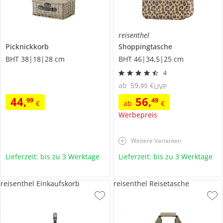
reisenthel
Picknickkorb
Shoppingtasche
BHT 38|18|28 cm
BHT 46|34,5|25 cm
4
ab
59
,
€
95
UVP
44
,
56
,
99
49
€
ab
€
Werbepreis
Weitere Varianten
Lieferzeit: bis zu 3 Werktage
Lieferzeit: bis zu 3 Werktage
reisenthel Einkaufskorb
reisenthel Reisetasche