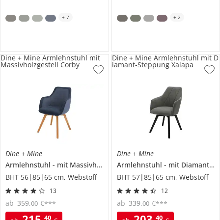
+
7
+
2
Dine + Mine Armlehnstuhl mit
Dine + Mine Armlehnstuhl mit D
Massivholzgestell Corby
iamant-Steppung Xalapa
Dine + Mine
Dine + Mine
Armlehnstuhl
mit Massivholzgestell
Armlehnstuhl
Corby
mit Diamant-Steppung
BHT 56|85|65 cm, Webstoff
BHT 57|85|65 cm, Webstoff
13
12
ab
359
,
€
ab
339
,
€
00
00
***
***
215
,
203
,
40
40