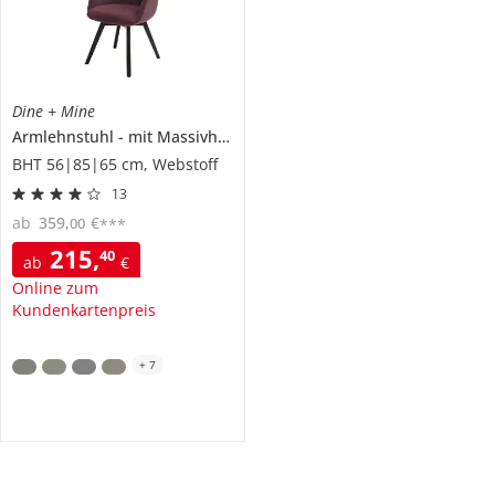
Dine + Mine
Armlehnstuhl
mit Massivholzgestell
Corby
BHT 56|85|65 cm, Webstoff
13
ab
359
,
€
00
***
215
,
40
ab
€
Online zum
Kundenkartenpreis
+
7