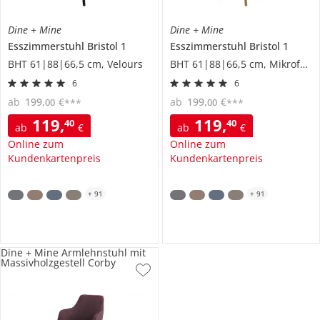
Dine + Mine
Dine + Mine
Esszimmerstuhl
Bristol 1
Esszimmerstuhl
Bristol 1
BHT 61|88|66,5 cm, Velours
BHT 61|88|66,5 cm, Mikrofaser
6
6
ab
199
,
€
ab
199
,
€
00
00
***
***
119
,
119
,
40
40
ab
€
ab
€
Online zum
Online zum
Kundenkartenpreis
Kundenkartenpreis
+
91
+
91
Dine + Mine Armlehnstuhl mit
Massivholzgestell Corby