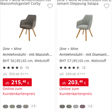
Massivholzgestell Corby
iamant-Steppung Xalapa
Dine + Mine
Dine + Mine
Armlehnstuhl
mit Massivholzgestell
Armlehnstuhl
Corby
mit Diamant-Steppung
BHT 56|85|65 cm, Webstoff
BHT 57|85|65 cm, Webstoff
13
12
ab
359
,
€
ab
339
,
€
00
00
***
***
215
,
203
,
40
40
ab
€
ab
€
Online zum
Online zum
Kundenkartenpreis
Kundenkartenpreis
+
7
+
2