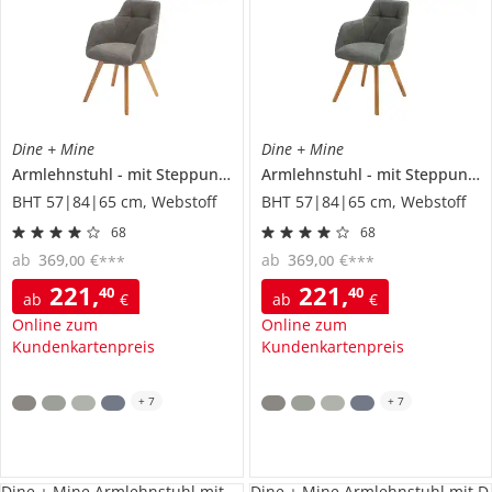
Dine + Mine
Dine + Mine
Armlehnstuhl
mit Steppung im Rücken
Armlehnstuhl
Nador
mit Steppung im Rücken
BHT 57|84|65 cm, Webstoff
BHT 57|84|65 cm, Webstoff
68
68
ab
369
,
€
ab
369
,
€
00
00
***
***
221
,
221
,
40
40
ab
€
ab
€
Online zum
Online zum
Kundenkartenpreis
Kundenkartenpreis
+
7
+
7
Dine + Mine Armlehnstuhl mit
Dine + Mine Armlehnstuhl mit D