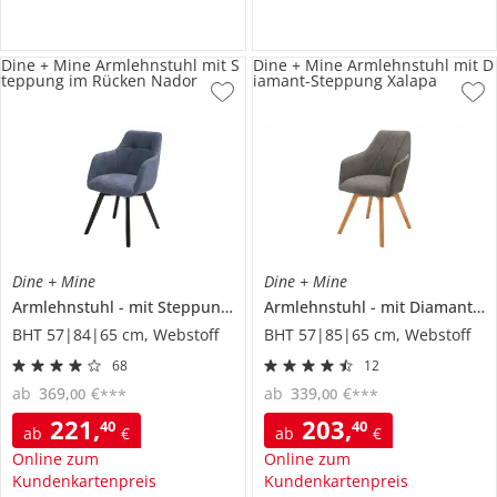
Dine + Mine Armlehnstuhl mit S
Dine + Mine Armlehnstuhl mit D
teppung im Rücken Nador
iamant-Steppung Xalapa
Dine + Mine
Dine + Mine
Armlehnstuhl
mit Steppung im Rücken
Armlehnstuhl
Nador
mit Diamant-Steppung
BHT 57|84|65 cm, Webstoff
BHT 57|85|65 cm, Webstoff
68
12
ab
369
,
€
ab
339
,
€
00
00
***
***
221
,
203
,
40
40
ab
€
ab
€
Online zum
Online zum
Kundenkartenpreis
Kundenkartenpreis