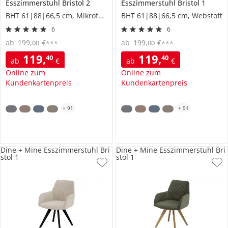
Esszimmerstuhl
Bristol 2
Esszimmerstuhl
Bristol 1
BHT 61|88|66,5 cm, Mikrofaser
BHT 61|88|66,5 cm, Webstoff
6
6
ab
199
,
€
ab
199
,
€
00
00
***
***
119
,
119
,
40
40
ab
€
ab
€
Online zum
Online zum
Kundenkartenpreis
Kundenkartenpreis
+
91
+
91
Dine + Mine Esszimmerstuhl Bri
Dine + Mine Esszimmerstuhl Bri
stol 1
stol 1