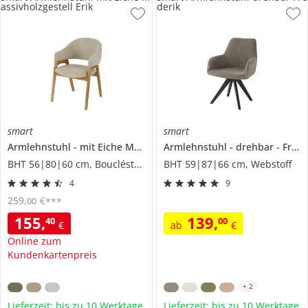
assivholzgestell Erik
derik
smart
smart
Armlehnstuhl
mit Eiche Massivholzgestell
Armlehnstuhl
Erik
drehbar
Frederik
BHT 56|80|60 cm, Boucléstoff
BHT 59|87|66 cm, Webstoff
4
9
259
,
€
00
***
155
,
139
,
40
00
€
ab
€
Online zum
Kundenkartenpreis
+
2
Lieferzeit: bis zu 10 Werktage
Lieferzeit: bis zu 10 Werktage