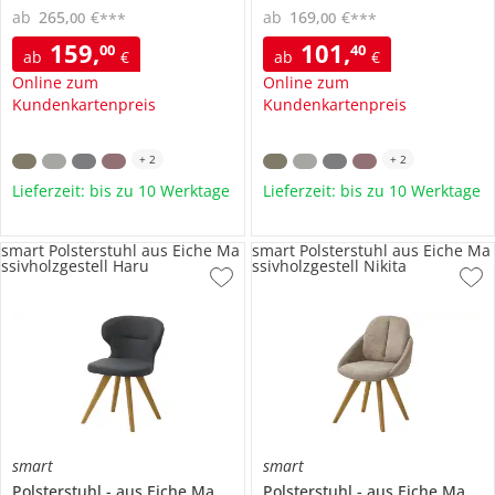
ab
265
,
€
ab
169
,
€
00
00
***
***
159
,
101
,
00
40
ab
€
ab
€
Online zum
Online zum
Kundenkartenpreis
Kundenkartenpreis
+
2
+
2
Lieferzeit: bis zu 10 Werktage
Lieferzeit: bis zu 10 Werktage
smart Polsterstuhl aus Eiche Ma
smart Polsterstuhl aus Eiche Ma
ssivholzgestell Haru
ssivholzgestell Nikita
smart
smart
Polsterstuhl
aus Eiche Massivholzgestell
Polsterstuhl
Haru
aus Eiche Massivholzgestell