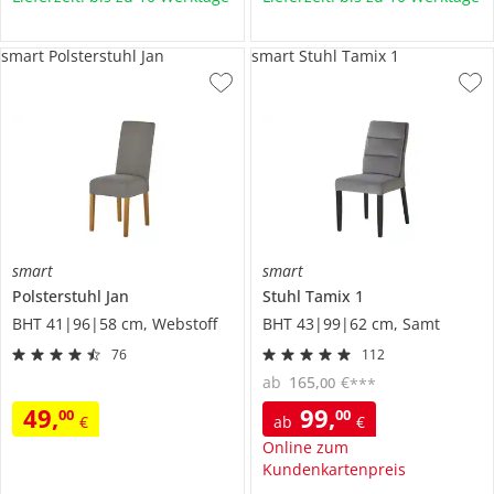
smart Polsterstuhl Jan
smart Stuhl Tamix 1
smart
smart
Polsterstuhl
Jan
Stuhl
Tamix 1
BHT 41|96|58 cm, Webstoff
BHT 43|99|62 cm, Samt
76
112
ab
165
,
€
00
***
49
,
99
,
00
00
€
ab
€
Online zum
Kundenkartenpreis