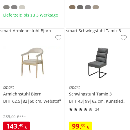
Lieferzeit: bis zu 3 Werktage
smart Armlehnstuhl Bjorn
smart Schwingstuhl Tamix 3
smart
smart
Armlehnstuhl
Bjorn
Schwingstuhl
Tamix 3
BHT 62,5|82|60 cm, Webstoff
BHT 43|99|62 cm, Kunstleder
24
239
,
€
00
***
143
,
99
,
40
00
€
€