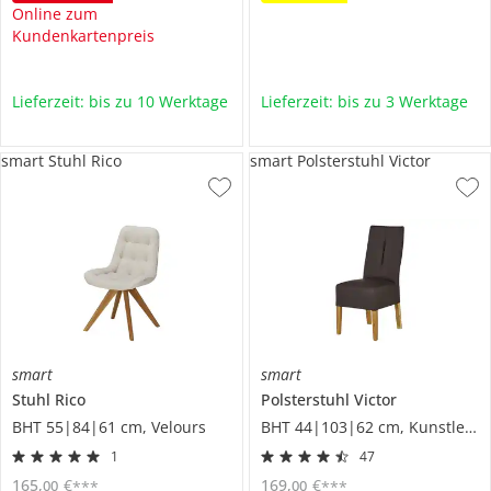
Online zum
Kundenkartenpreis
Lieferzeit: bis zu 10 Werktage
Lieferzeit: bis zu 3 Werktage
smart Stuhl Rico
smart Polsterstuhl Victor
smart
smart
Stuhl
Rico
Polsterstuhl
Victor
BHT 55|84|61 cm, Velours
BHT 44|103|62 cm, Kunstleder
1
47
165
,
€
169
,
€
00
00
***
***