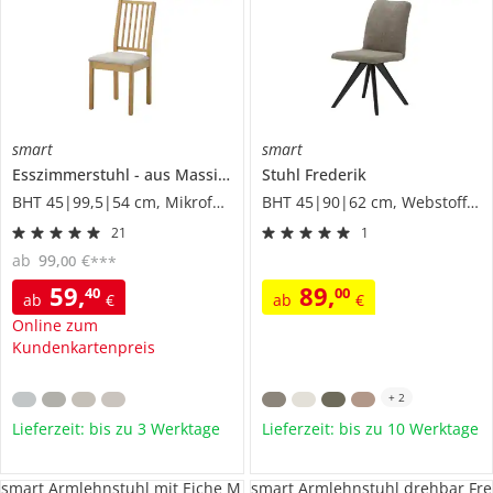
smart
smart
Esszimmerstuhl
aus Massivholz
Stuhl
Magnus
Frederik
BHT 45|99,5|54 cm, Mikrofaser
BHT 45|90|62 cm, Webstoff fein
21
1
ab
99
,
€
00
***
59
,
89
,
40
00
ab
€
ab
€
Online zum
Kundenkartenpreis
+
2
Lieferzeit: bis zu 3 Werktage
Lieferzeit: bis zu 10 Werktage
smart Armlehnstuhl mit Eiche M
smart Armlehnstuhl drehbar Fre