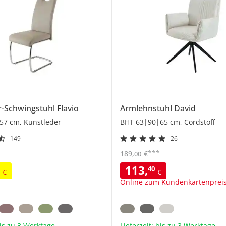
r-Schwingstuhl
Flavio
Armlehnstuhl
David
57 cm, Kunstleder
BHT 63|90|65 cm, Cordstoff
149
26
***
189
,
€
00
113
,
0
40
€
€
Online zum Kundenkartenprei
bis zu 3 Werktage
Lieferzeit: bis zu 3 Werktage