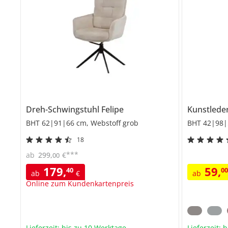
Dreh-Schwingstuhl
Felipe
Kunstlede
BHT 62|91|66 cm, Webstoff grob
BHT 42|98|
18
***
ab
299
,
€
00
179
,
59
,
40
0
ab
€
ab
Online zum Kundenkartenpreis
Lieferzeit: bis zu 10 Werktage
Lieferzeit: 