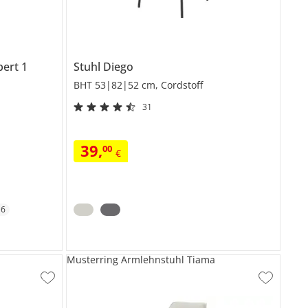
bert 1
Stuhl
Diego
BHT 53|82|52 cm, Cordstoff
31
39
,
00
€
+
6
Musterring Armlehnstuhl Tiama