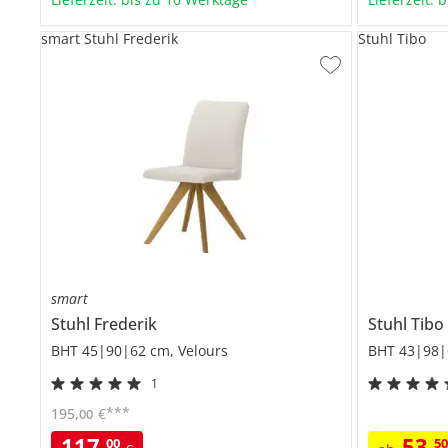
smart Stuhl Frederik
Stuhl Tibo
smart
Stuhl
Frederik
Stuhl
Tibo
BHT 45|90|62 cm, Velours
BHT 43|98|
1
***
195
,
€
00
117
,
53
,
00
5