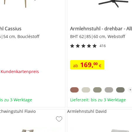
uhl
Cassius
Armlehnstuhl
drehbar
Al
|54 cm, Boucléstoff
BHT 62|85|60 cm, Webstoff
416
169
,
00
ab
€
 Kundenkartenpreis
bis zu 3 Werktage
Lieferzeit: bis zu 3 Werktage
chwingstuhl Flavio
Armlehnstuhl David