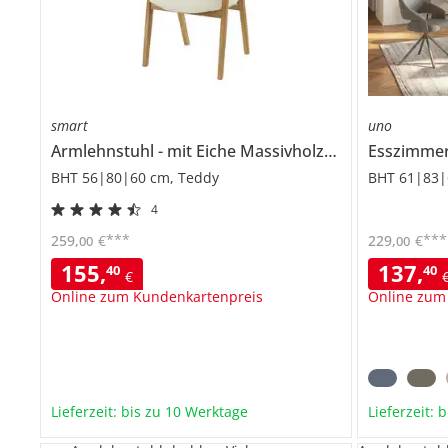
smart
uno
Armlehnstuhl
mit Eiche Massivholzgestell
Esszimme
Erik
BHT 56|80|60 cm, Teddy
BHT 61|83|
4
***
***
259
,
€
229
,
€
00
00
155
,
137
,
40
40
€
Online zum Kundenkartenpreis
Online zum
Lieferzeit: bis zu 10 Werktage
Lieferzeit: 