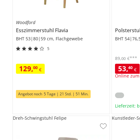
Woodford
Esszimmerstuhl
Flavia
Polsterst
BHT 53|80|59 cm, Flachgewebe
BHT 54|76,5
5
***
89
,
€
00
129
,
53
,
00
40
€
€
Online zum
Angebot noch
5 Tage | 21 Std. | 51 Min.
Lieferzeit: 
Dreh-Schwingstuhl Felipe
Kunstleder-S