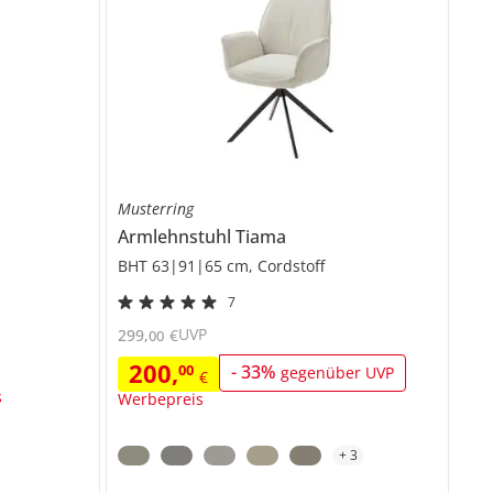
Musterring
Armlehnstuhl
Tiama
BHT 63|91|65 cm, Cordstoff
7
UVP
299
,
€
00
200
,
00
-
33
%
gegenüber UVP
€
s
Werbepreis
+
3