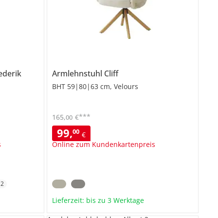
ederik
Armlehnstuhl
Cliff
BHT 59|80|63 cm, Velours
***
165
,
€
00
99
,
00
€
s
Online zum Kundenkartenpreis
+
2
Lieferzeit: bis zu 3 Werktage