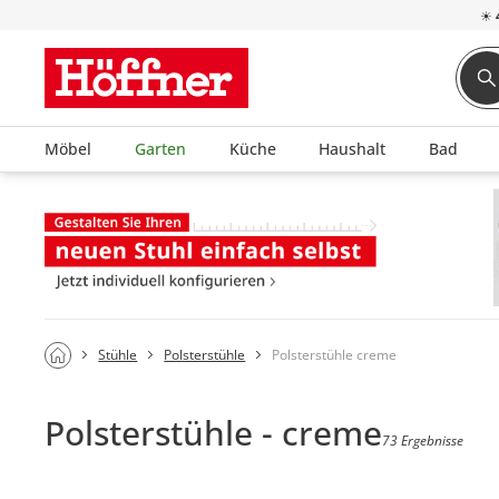
☀
Möbel
Garten
Küche
Haushalt
Bad
Stühle
Polsterstühle
Polsterstühle creme
Polsterstühle - creme
73 Ergebnisse