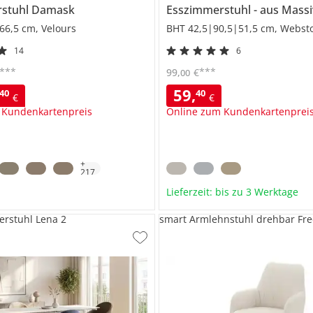
rstuhl
Damask
Esszimmerstuhl
aus Massi
66,5 cm, Velours
BHT 42,5|90,5|51,5 cm, Websto
14
6
***
***
99
,
€
00
59
,
40
40
€
€
 Kundenkartenpreis
Online zum Kundenkartenprei
+
217
Lieferzeit: bis zu 3 Werktage
rstuhl Lena 2
smart Armlehnstuhl drehbar Fre