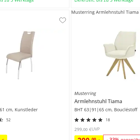
Musterring Armlehnstuhl Tiama
Musterring
Armlehnstuhl
Tiama
61 cm, Kunstleder
BHT 63|91|65 cm, Boucléstoff
52
18
UVP
299
,
€
00
0
00
-
33
%
gegenüb