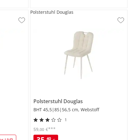
Polsterstuhl Douglas
Polsterstuhl
Douglas
BHT 45,5|85|56,5 cm, Webstoff
1
***
59
,
€
00
35
,
40
er UVP