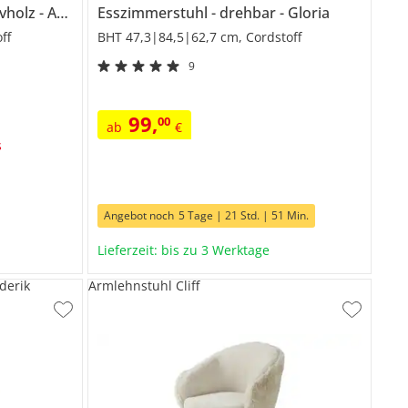
vholz
Arne
Esszimmerstuhl
drehbar
Gloria
ff
BHT 47,3|84,5|62,7 cm, Cordstoff
9
99
,
00
ab
€
s
Angebot noch
5 Tage | 21 Std. | 51 Min.
Lieferzeit: bis zu 3 Werktage
derik
Armlehnstuhl Cliff