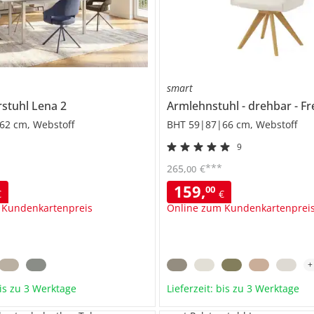
smart
rstuhl
Lena 2
Armlehnstuhl
drehbar
Fr
62 cm, Webstoff
BHT 59|87|66 cm, Webstoff
9
***
265
,
€
00
159
,
00
€
€
 Kundenkartenpreis
Online zum Kundenkartenprei
bis zu 3 Werktage
Lieferzeit: bis zu 3 Werktage