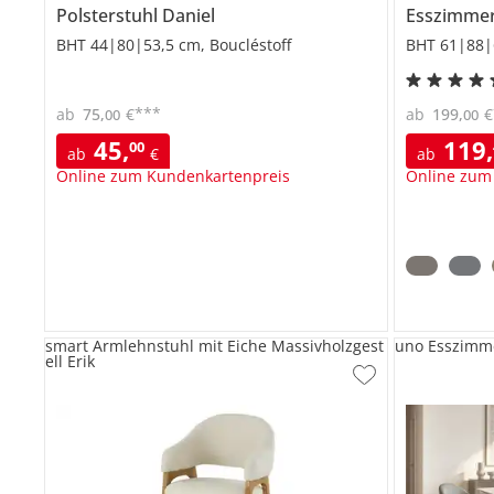
Polsterstuhl
Daniel
Esszimme
BHT 44|80|53,5 cm, Boucléstoff
BHT 61|88|
***
ab
75
,
€
ab
199
,
€
00
00
45
,
119
,
00
ab
€
ab
Online zum Kundenkartenpreis
Online zum
smart Armlehnstuhl mit Eiche Massivholzgest
uno Esszimme
ell Erik