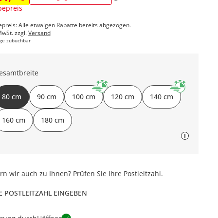
epreis
epreis: Alle etwaigen Rabatte bereits abgezogen.
MwSt. zzgl.
Versand
ge zubuchbar
esamtbreite
80 cm
90 cm
100 cm
120 cm
140 cm
160 cm
180 cm
ern wir auch zu Ihnen? Prüfen Sie Ihre Postleitzahl.
E POSTLEITZAHL EINGEBEN