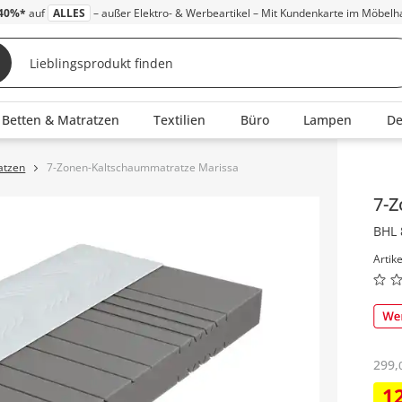
40%*
auf
ALLES
– außer Elektro- & Werbeartikel – Mit Kundenkarte im Möbelh
Betten & Matratzen
Textilien
Büro
Lampen
D
atzen
7-Zonen-Kaltschaummatratze Marissa
Inha
7-
BHL 
Artik
299
,
1