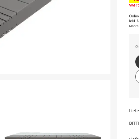
Werb
Onlin
Inkl. 
Monta
G
Lief
BITT