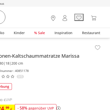
aus
eko
Kinder
% Sale
Inspiration
Restaurant
lt der Seitenleiste überspringen - Zum Seitenende
Zonen-Kaltschaummatratze
Marissa
80|18|200 cm
elnummer : 40851178
0/5
UVP
€
00
24
,
99
-
58
%
gegenüber UVP
€