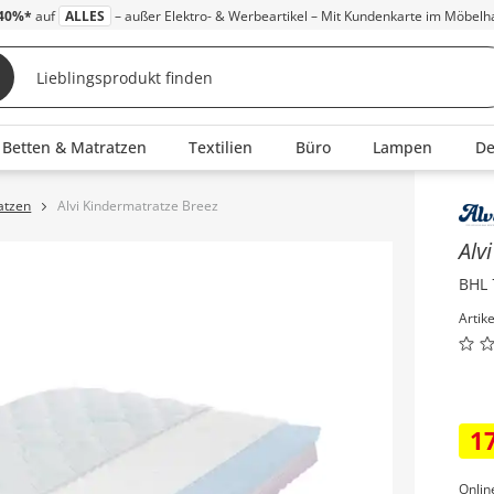
40%*
auf
ALLES
– außer Elektro- & Werbeartikel – Mit Kundenkarte im Möbelh
Betten & Matratzen
Textilien
Büro
Lampen
D
atzen
Alvi Kindermatratze Breez
Inha
Alv
BHL 
Artik
1
Onlin