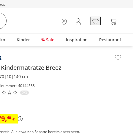
aus
eko
Kinder
% Sale
Inspiration
Restaurant
lt der Seitenleiste überspringen - Zum Seitenende
i
Kindermatratze
Breez
70|10|140 cm
elnummer : 40144588
0/5
79
,
40
€
epreis: Alle etwaigen Rabatte bereits abgezogen.