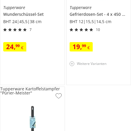
Tupperware
Tupperware
Wunderschüssel-Set
Gefrierdosen-Set
4 x 450 ml
BHT 24|45,5|38 cm
BHT 12|15,5|14,5 cm
7
10
24
,
19
,
99
99
€
€
Weitere Varianten
Tupperware Kartoffelstampfer
"Pürier-Meister"