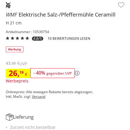
WMF
Elektrische Salz-/Pfeffermühle
Ceramill
H 21 cm
Artikelnummer : 10539754
4.8/5
10 BEWERTUNGEN LESEN
43
,
€
99
UVP
26
,
19
-
40
%
gegenüber UVP
€
Werbepreis
Onlinepreis: Alle etwaigen Rabatte bereits abgezogen.
Inkl. MwSt. zzgl.
Versand
Lieferung
Zurzeit nicht bestellbar