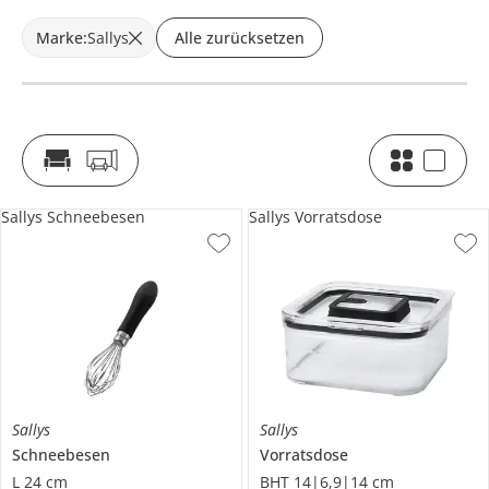
Marke
:
Sallys
Alle zurücksetzen
Sallys Schneebesen
Sallys Vorratsdose
Sallys
Sallys
Schneebesen
Vorratsdose
L 24 cm
BHT 14|6,9|14 cm