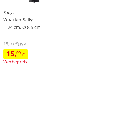
Sallys
Whacker
Sallys
H 24 cm, Ø 8,5 cm
15
,
€
99
UVP
15
,
09
€
Werbepreis