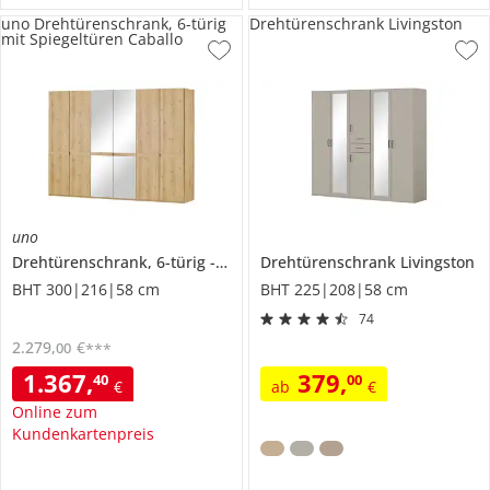
uno Drehtürenschrank, 6-türig
Drehtürenschrank Livingston
mit Spiegeltüren Caballo
uno
Drehtürenschrank, 6-türig
mit Spiegeltüren
Drehtürenschrank
Caballo
Livingston
BHT 300|216|58 cm
BHT 225|208|58 cm
74
2.279
,
€
00
***
1.367
,
379
,
40
00
€
ab
€
Online zum
Kundenkartenpreis