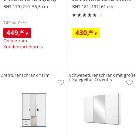
BHT 179|210|56,5 cm
BHT 181|197|61 cm
5
749
,
€
00
***
449
,
430
,
40
00
€
€
Online zum
Kundenkartenpreis
Drehtürenschrank Yarm
Schwebetürenschrank mit große
r Spiegeltür Coventry