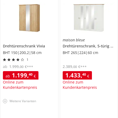
maison bleue
Drehtürenschrank
Vivia
Drehtürenschrank, 5-türig
Trie
BHT 150|200,2|58 cm
BHT 265|224|60 cm
1
ab
1.999
,
€
2.389
,
€
00
00
***
***
1.199
,
1.433
,
40
40
ab
€
€
Online zum
Online zum
Kundenkartenpreis
Kundenkartenpreis
Weitere Varianten