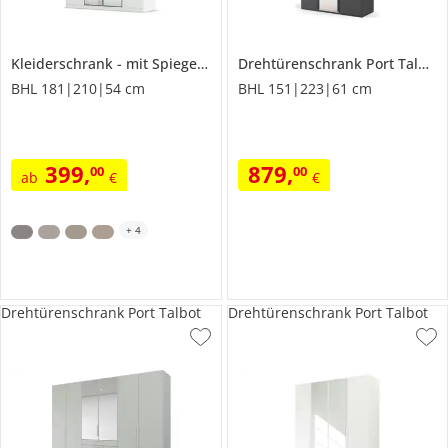
Kleiderschrank
mit Spiegel
Acero
Drehtürenschrank
Port Talbot
BHL 181|210|54 cm
BHL 151|223|61 cm
399
,
879
,
00
00
ab
€
€
+
4
Drehtürenschrank Port Talbot
Drehtürenschrank Port Talbot