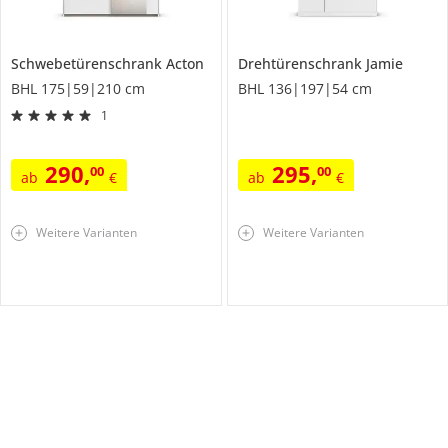
Schwebetürenschrank
Acton
Drehtürenschrank
Jamie
BHL 175|59|210 cm
BHL 136|197|54 cm
1
290
,
295
,
00
00
ab
€
ab
€
Weitere Varianten
Weitere Varianten