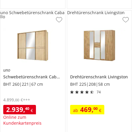
uno Schwebetürenschrank Caba
Drehtürenschrank Livingston
llo
uno
Schwebetürenschrank
Caballo
Drehtürenschrank
Livingston
BHT 260|221|67 cm
BHT 225|208|58 cm
74
4.899
,
€
00
***
2.939
,
469
,
40
00
€
ab
€
Online zum
Kundenkartenpreis