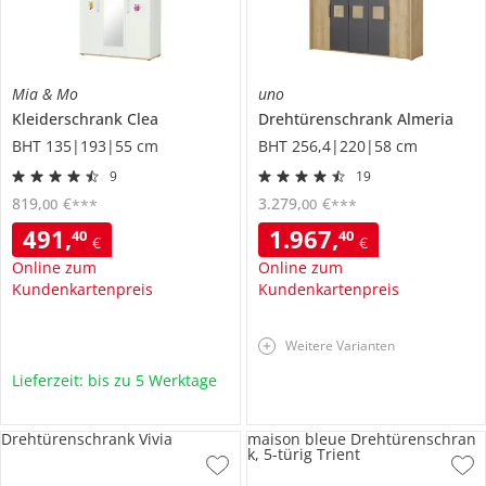
Mia & Mo
uno
Kleiderschrank
Clea
Drehtürenschrank
Almeria
BHT 135|193|55 cm
BHT 256,4|220|58 cm
9
19
819
,
€
3.279
,
€
00
00
***
***
491
,
1.967
,
40
40
€
€
Online zum
Online zum
Kundenkartenpreis
Kundenkartenpreis
Weitere Varianten
Lieferzeit: bis zu 5 Werktage
Drehtürenschrank Vivia
maison bleue Drehtürenschran
k, 5-türig Trient