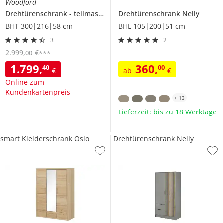
Woodford
Drehtürenschrank
teilmassiv
Morgana
Drehtürenschrank
Nelly
BHT 300|216|58 cm
BHL 105|200|51 cm
3
2
2.999
,
€
00
***
1.799
,
360
,
40
00
€
ab
€
Online zum
Kundenkartenpreis
+
13
Lieferzeit: bis zu 18 Werktage
smart Kleiderschrank Oslo
Drehtürenschrank Nelly