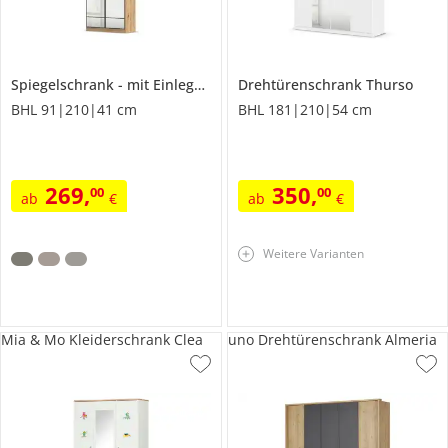
Spiegelschrank
mit Einlegeböden
Drehtürenschrank
Acero
Thurso
BHL 91|210|41 cm
BHL 181|210|54 cm
269
,
350
,
00
00
ab
€
ab
€
Weitere Varianten
Mia & Mo Kleiderschrank Clea
uno Drehtürenschrank Almeria