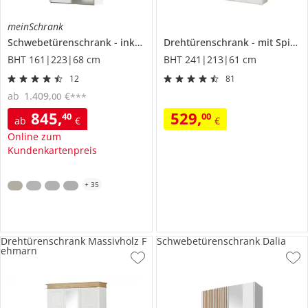
meinSchrank
Schwebetürenschrank
inklusive Zubehör
Drehtürenschrank
Regina
mit Spiegeltüren
BHT 161|223|68 cm
BHT 241|213|61 cm
12
81
ab
1.409
,
€
00
***
845
,
529
,
40
00
ab
€
€
Online zum
Kundenkartenpreis
+
35
Drehtürenschrank Massivholz F
Schwebetürenschrank Dalia
ehmarn