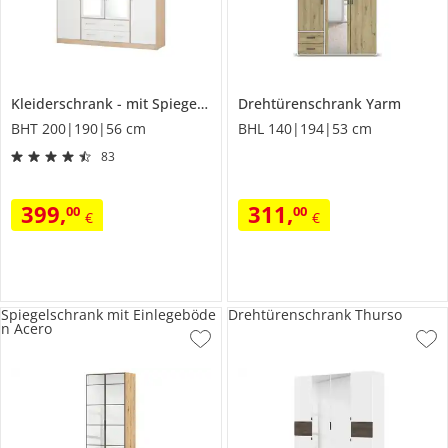
Kleiderschrank
mit Spiegeltüren
Drehtürenschrank
Smallridge
Yarm
BHT 200|190|56 cm
BHL 140|194|53 cm
83
399
,
311
,
00
00
€
€
Spiegelschrank mit Einlegeböde
Drehtürenschrank Thurso
n Acero