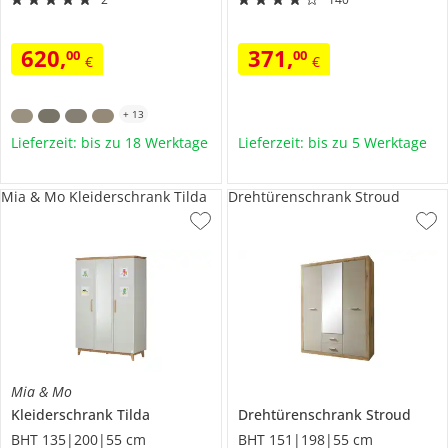
620
,
371
,
00
00
€
€
+
13
Lieferzeit: bis zu 18 Werktage
Lieferzeit: bis zu 5 Werktage
Mia & Mo Kleiderschrank Tilda
Drehtürenschrank Stroud
Mia & Mo
Kleiderschrank
Tilda
Drehtürenschrank
Stroud
BHT 135|200|55 cm
BHT 151|198|55 cm