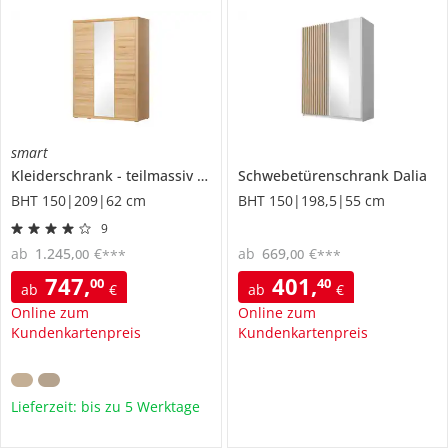
smart
Kleiderschrank
teilmassiv
Oslo
Schwebetürenschrank
Dalia
BHT 150|209|62 cm
BHT 150|198,5|55 cm
9
ab
1.245
,
€
ab
669
,
€
00
00
***
***
747
,
401
,
00
40
ab
€
ab
€
Online zum
Online zum
Kundenkartenpreis
Kundenkartenpreis
Lieferzeit: bis zu 5 Werktage