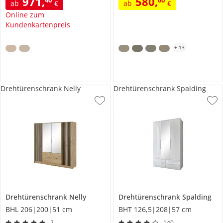
971
,
580
,
ab
€
ab
€
Online zum
Kundenkartenpreis
+
13
Drehtürenschrank Nelly
Drehtürenschrank Spalding
Drehtürenschrank
Nelly
Drehtürenschrank
Spalding
BHL 206|200|51 cm
BHT 126,5|208|57 cm
2
140