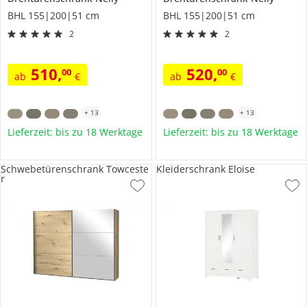
BHL 155|200|51 cm
BHL 155|200|51 cm
2
2
510
,
520
,
00
00
ab
€
ab
€
+
13
+
13
Lieferzeit: bis zu 18 Werktage
Lieferzeit: bis zu 18 Werktage
Schwebetürenschrank Towceste
Kleiderschrank Eloise
r