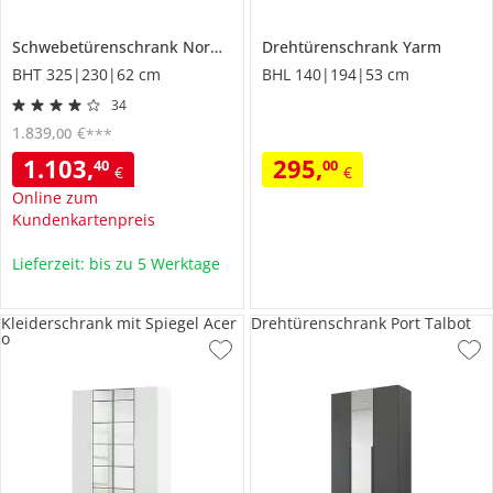
Schwebetürenschrank
Norwich
Drehtürenschrank
Yarm
BHT 325|230|62 cm
BHL 140|194|53 cm
34
1.839
,
€
00
***
1.103
,
295
,
40
00
€
€
Online zum
Kundenkartenpreis
Lieferzeit: bis zu 5 Werktage
Kleiderschrank mit Spiegel Acer
Drehtürenschrank Port Talbot
o