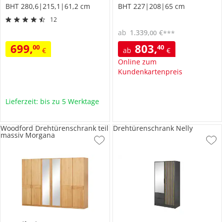
BHT 280,6|215,1|61,2 cm
BHT 227|208|65 cm
12
ab
1.339
,
€
00
***
699
,
803
,
00
40
€
ab
€
Online zum
Kundenkartenpreis
Lieferzeit: bis zu 5 Werktage
Woodford Drehtürenschrank teil
Drehtürenschrank Nelly
massiv Morgana