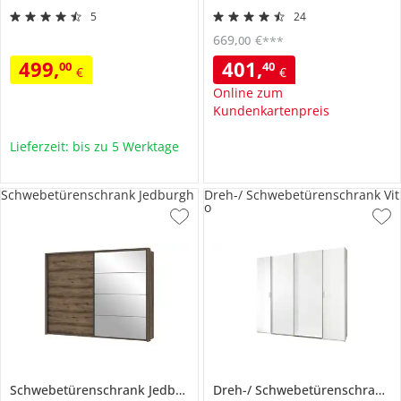
5
24
669
,
€
00
***
499
,
401
,
00
40
€
€
Online zum
Kundenkartenpreis
Lieferzeit: bis zu 5 Werktage
Schwebetürenschrank Jedburgh
Dreh-/ Schwebetürenschrank Vit
o
Schwebetürenschrank
Jedburgh
Dreh-/ Schwebetürenschrank
V