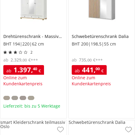
Drehtürenschrank
Massivholz
Fehmarn
Schwebetürenschrank
Dalia
BHT 194|220|62 cm
BHT 200|198,5|55 cm
2
ab
2.329
,
€
ab
735
,
€
00
00
***
***
1.397
,
441
,
40
00
ab
€
ab
€
Online zum
Online zum
Kundenkartenpreis
Kundenkartenpreis
Lieferzeit: bis zu 5 Werktage
smart Kleiderschrank teilmassiv
Schwebetürenschrank Dalia
Oslo