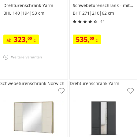
Drehtürenschrank
Yarm
Schwebetürenschrank
mit großer Spiegeltür
BHL 140|194|53 cm
BHT 271|210|62 cm
44
323
,
535
,
00
00
ab
€
€
Weitere Varianten
Schwebetürenschrank Norwich
Drehtürenschrank Yarm