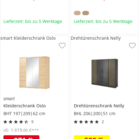
Lieferzeit: bis zu 5 Werktage
Lieferzeit: bis zu 5 Werktage
smart Kleiderschrank Oslo
Drehtürenschrank Nelly
smart
Kleiderschrank
Oslo
Drehtürenschrank
Nelly
BHT 197|209|62 cm
BHL 206|200|51 cm
9
2
ab
1.619
,
€
00
***
40
00