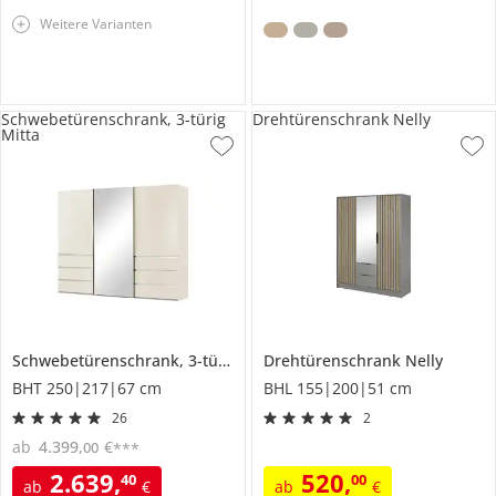
Weitere Varianten
Schwebetürenschrank, 3-türig
Drehtürenschrank Nelly
Mitta
Schwebetürenschrank, 3-türig
Mitta
Drehtürenschrank
Nelly
BHT 250|217|67 cm
BHL 155|200|51 cm
26
2
ab
4.399
,
€
00
***
2.639
,
520
,
40
00
ab
€
ab
€