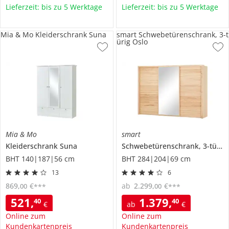
Lieferzeit: bis zu 5 Werktage
Lieferzeit: bis zu 5 Werktage
Mia & Mo Kleiderschrank Suna
smart Schwebetürenschrank, 3-t
ürig Oslo
Mia & Mo
smart
Kleiderschrank
Suna
Schwebetürenschrank, 3-türig
BHT 140|187|56 cm
BHT 284|204|69 cm
13
6
869
,
€
ab
2.299
,
€
00
00
***
***
521
,
1.379
,
40
40
€
ab
€
Online zum
Online zum
Kundenkartenpreis
Kundenkartenpreis