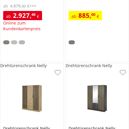
ab
4.879
,
€
00
***
2.927
,
885
,
40
00
ab
€
ab
€
Online zum
Kundenkartenpreis
Drehtürenschrank Nelly
Drehtürenschrank Nelly
Drehtürenschrank
Nelly
Drehtürenschrank
Nelly