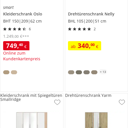
smart
Kleiderschrank
Oslo
Drehtürenschrank
Nelly
BHT 150|209|62 cm
BHL 105|200|51 cm
6
2
1.249
,
€
00
***
749
,
340
,
40
00
€
ab
€
Online zum
Kundenkartenpreis
+
13
Kleiderschrank mit Spiegeltüren
Drehtürenschrank Yarm
Smallridge