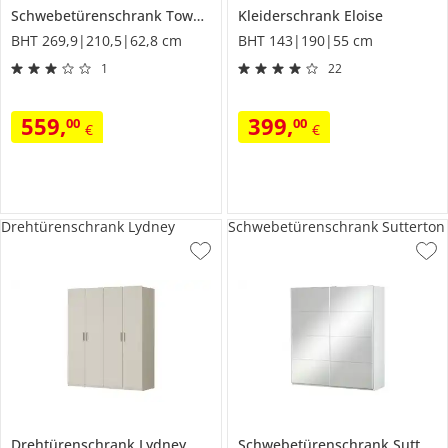
Schwebetürenschrank
Towcester
Kleiderschrank
Eloise
BHT 269,9|210,5|62,8 cm
BHT 143|190|55 cm
1
22
559
,
399
,
00
00
€
€
Drehtürenschrank Lydney
Schwebetürenschrank Sutterton
Drehtürenschrank
Lydney
Schwebetürenschrank
Sutterton