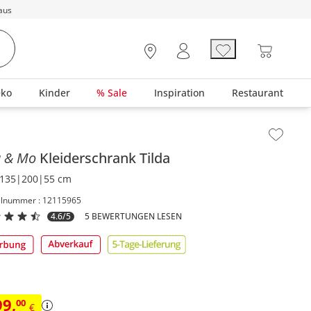
aus
eko
Kinder
% Sale
Inspiration
Restaurant
lt der Seitenleiste überspringen - Zum Seitenende
a & Mo
Kleiderschrank
Tilda
135|200|55 cm
elnummer : 12115965
4.6/5
5 BEWERTUNGEN LESEN
99
,
00
€