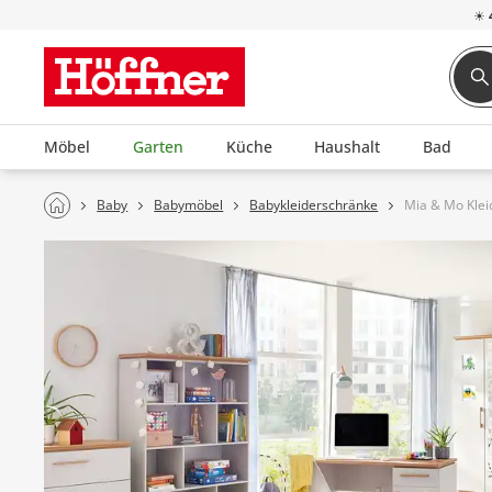
☀
Möbel
Garten
Küche
Haushalt
Bad
Baby
Babymöbel
Babykleiderschränke
Mia & Mo Klei