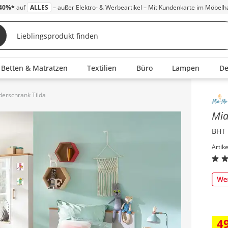
40%*
auf
ALLES
– außer Elektro- & Werbeartikel – Mit Kundenkarte im Möbelh
Betten & Matratzen
Textilien
Büro
Lampen
D
derschrank Tilda
Inha
Mi
BHT 
Artik
4