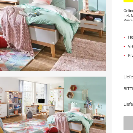
Onlin
Inkl. 
Monta
He
Vi
Pr
Lief
BITT
Lief