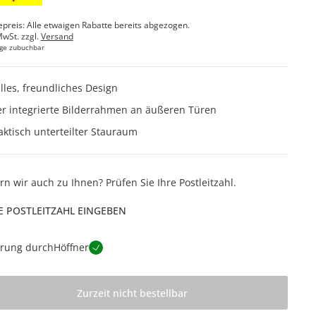
epreis: Alle etwaigen Rabatte bereits abgezogen.
MwSt. zzgl.
Versand
ge zubuchbar
lles, freundliches Design
er integrierte Bilderrahmen an äußeren Türen
aktisch unterteilter Stauraum
ern wir auch zu Ihnen? Prüfen Sie Ihre Postleitzahl.
E POSTLEITZAHL EINGEBEN
erung durch
Höffner
Zurzeit nicht bestellbar