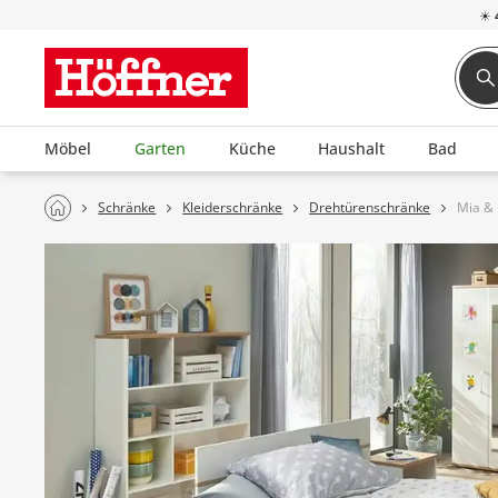
☀
Möbel
Garten
Küche
Haushalt
Bad
Schränke
Kleiderschränke
Drehtürenschränke
Mia & 