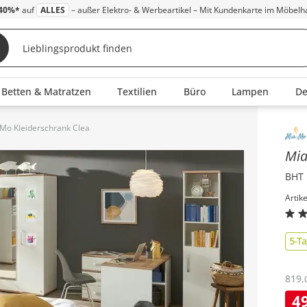
40%*
auf
ALLES
– außer Elektro- & Werbeartikel – Mit Kundenkarte im Möbelh
Betten & Matratzen
Textilien
Büro
Lampen
D
Mo Kleiderschrank Clea
Inha
Mi
BHT 
Artik
819
,
4