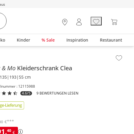
aus
eko
Kinder
% Sale
Inspiration
Restaurant
lt der Seitenleiste überspringen - Zum Seitenende
a & Mo
Kleiderschrank
Clea
135|193|55 cm
elnummer : 12115988
4.6/5
9 BEWERTUNGEN LESEN
***
€
00
91
,
40
€