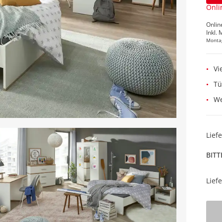
Onli
Onlin
Inkl. 
Monta
Vi
Tü
We
Lief
BITT
Lief