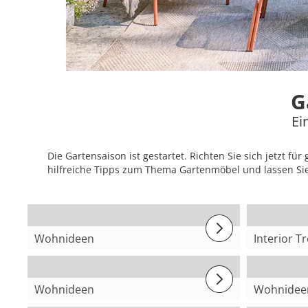
G
Ei
Die Gartensaison ist gestartet. Richten Sie sich jetzt
hilfreiche Tipps zum Thema Gartenmöbel und lassen Si
Wohnideen
Interior T
Sommerdeko
Key Piec
Wintergarten
Wohnideen
Wohnidee
Farben der Provence
Ein Balk