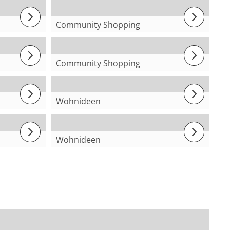
Community Shopping
ten
@Nadja
Community Shopping
@ayse.licious
Wohnideen
Zitronen Tablesetting
Wohnideen
Gemütliche
Sommerterrasse