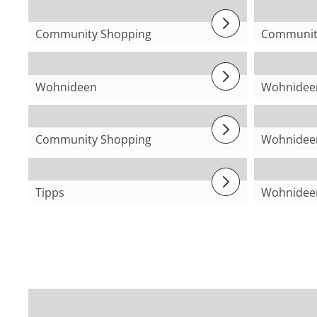
Community Shopping
Communit
@Pascal
@Melin
Wohnideen
Wohnidee
Günstige Hochzeitsdeko
Balkon n
gestalte
Community Shopping
Wohnidee
@Sophie
Moderne
Tipps
Wohnidee
Sonnenschutz
Hot Sum