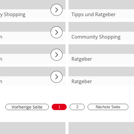
y Shopping
Tipps und Ratgeber
a
Kleine Balkone gestal
n
Community Shopping
atürlich
@Noemi
n
n
Ratgeber
r Wintergarten
Gartenmöbelpflege
n
Ratgeber
mer Trend 2024
Lese-Ecke einrichten
Vorherige Seite
1
2
Nächste Seite