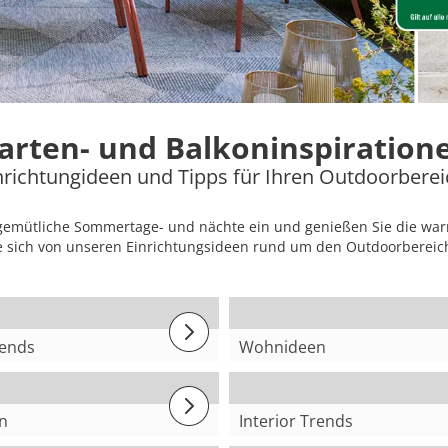
arten- und Balkoninspiration
nrichtungideen und Tipps für Ihren Outdoorbere
 für gemütliche Sommertage- und nächte ein und genießen Sie die wa
e sich von unseren Einrichtungsideen rund um den Outdoorbereich
rends
Wohnideen
es im Juli
Große Balkone &
Terrassen
n
Interior Trends
on, drei Styles
Gartentrends 2026