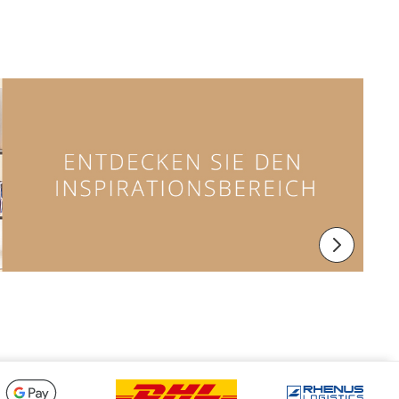
prv
@luisepoulsen