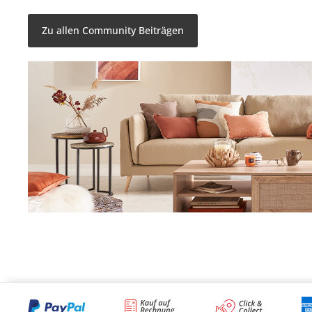
@kersa_69
@Stella
Zu allen Community Beiträgen