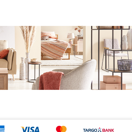
@miss_michelli.melli_