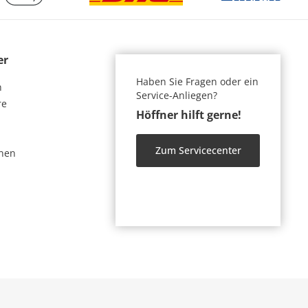
er
Haben Sie Fragen oder ein
n
Service-Anliegen?
re
Höffner hilft gerne!
Zum Servicecenter
nen