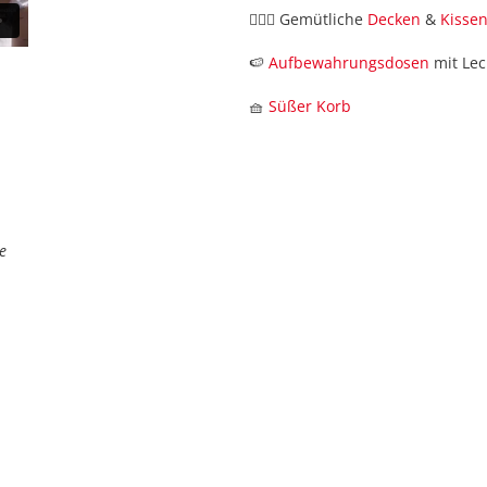
🧘🏼‍♀️ Gemütliche
Decken
&
Kisse
🍉
Aufbewahrungsdosen
mit Lec
🧺
Süßer Korb
e