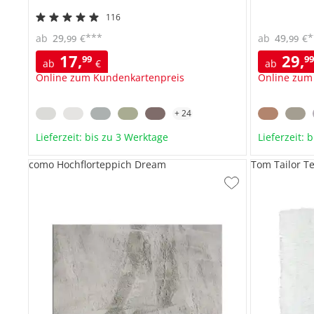
116
***
*
ab
29
,
€
ab
49
,
€
99
99
17
,
29
,
99
9
ab
€
ab
Online zum Kundenkartenpreis
Online zum
+
24
Lieferzeit: bis zu 3 Werktage
Lieferzeit: 
como Hochflorteppich Dream
Tom Tailor T