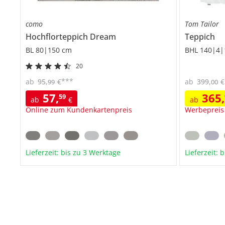
como
Tom Tailor
Hochflorteppich
Dream
Teppich
BL 80|150 cm
BHL 140|4|
20
***
ab
95
,
€
ab
399
,
€
99
00
57
,
365
,
59
ab
€
ab
Online zum Kundenkartenpreis
Werbepreis
Lieferzeit: bis zu 3 Werktage
Lieferzeit: 