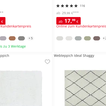
116
**
***
ab
29
,
€
99
17
,
9
99
€
ab
€
 Kundenkartenpreis
Online zum Kundenkartenprei
+
5
+
bis zu 3 Werktage
eppich
Webteppich Ideal Shaggy