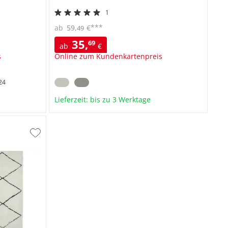
1
***
ab
59
,
€
49
35
,
69
ab
€
s
Online zum Kundenkartenpreis
24
Lieferzeit: bis zu 3 Werktage