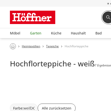
☀
Möbel
Garten
Küche
Haushalt
Bad
Heimtextilien
Teppiche
Hochflorteppiche
Hochflorteppiche - weiß
7 Ergebniss
Farbe
:
weiß
Alle zurücksetzen