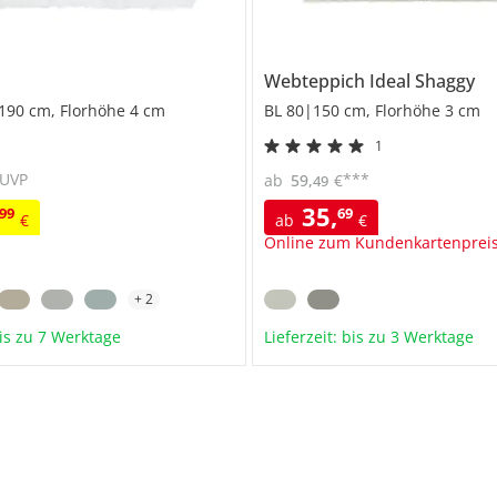
Webteppich
Ideal Shaggy
190 cm, Florhöhe 4 cm
BL 80|150 cm, Florhöhe 3 cm
1
UVP
***
ab
59
,
€
49
35
,
99
69
€
ab
€
Online zum Kundenkartenprei
+
2
bis zu 7 Werktage
Lieferzeit: bis zu 3 Werktage