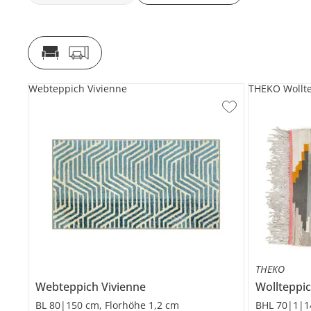
Webteppich Vivienne
THEKO Wollt
THEKO
Webteppich
Vivienne
Wollteppi
BL 80|150 cm, Florhöhe 1,2 cm
BHL 70|1|1