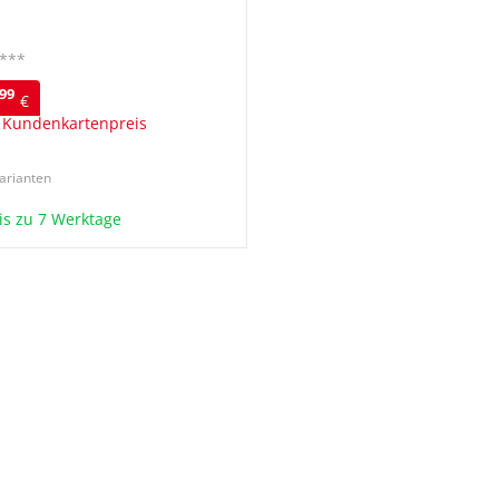
***
99
€
 Kundenkartenpreis
arianten
bis zu 7 Werktage