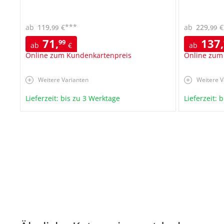
***
ab
119
,
€
ab
229
,
€
99
99
71
,
137
,
99
ab
€
ab
Online zum Kundenkartenpreis
Online zum
Weitere Varianten
Weitere V
Lieferzeit: bis zu 3 Werktage
Lieferzeit: 