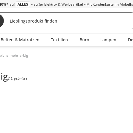
40%*
auf
ALLES
– außer Elektro- & Werbeartikel – Mit Kundenkarte im Möbelh
Betten & Matratzen
Textilien
Büro
Lampen
D
piche mehrfarbig
ig
2 Ergebnisse