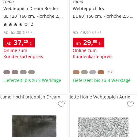
como
como
Webteppich
Dream Border
Webteppich
Icy
BL 120|160 cm, Florhöhe 2,5 cm
BL 80|150 cm, Florhöhe 2,5 cm
2
ab
62
,
€
ab
49
,
€
00
99
***
***
37
,
29
,
20
99
ab
€
ab
€
Online zum
Online zum
Kundenkartenpreis
Kundenkartenpreis
+
5
Lieferzeit: bis zu 3 Werktage
Lieferzeit: bis zu 3 Werktage
como Hochflorteppich Dream
Jette Home Webteppich Aurix