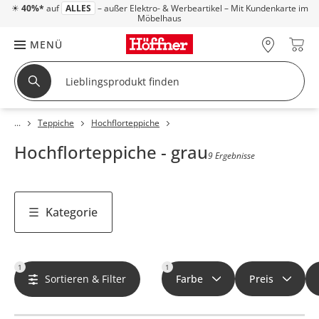
☀
40%*
auf
ALLES
– außer Elektro- & Werbeartikel – Mit Kundenkarte im
Möbelhaus
MENÜ
Teppiche
Hochflorteppiche
Hochflorteppiche - grau
9 Ergebnisse
Kategorie
1
1
Sortieren & Filter
Farbe
Preis