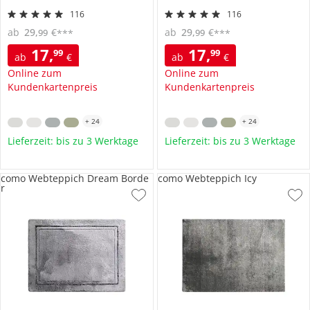
116
116
ab
29
,
€
ab
29
,
€
99
99
***
***
17
,
17
,
99
99
ab
€
ab
€
Online zum
Online zum
Kundenkartenpreis
Kundenkartenpreis
+
24
+
24
Lieferzeit: bis zu 3 Werktage
Lieferzeit: bis zu 3 Werktage
como Webteppich Dream Borde
como Webteppich Icy
r