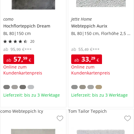
como
Jette Home
Hochflorteppich
Dream
Webteppich
Aurix
BL 80|150 cm
BL 80|150 cm, Florhöhe 2,5 cm
20
ab
95
,
€
ab
55
,
€
99
49
***
***
57
,
33
,
59
29
ab
€
ab
€
Online zum
Online zum
Kundenkartenpreis
Kundenkartenpreis
Lieferzeit: bis zu 3 Werktage
Lieferzeit: bis zu 3 Werktage
como Webteppich Icy
Tom Tailor Teppich