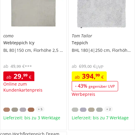
como
Tom Tailor
Webteppich
Icy
Teppich
BL 80|150 cm, Florhöhe 2,5 cm
BHL 180|4|250 cm, Florhöhe 4 cm
ab
49
,
€
ab
699
,
€
99
00
***
UVP
29
,
394
,
99
99
ab
€
ab
€
Online zum
-
43
%
gegenüber UVP
Kundenkartenpreis
Werbepreis
+
5
+
2
Lieferzeit: bis zu 3 Werktage
Lieferzeit: bis zu 7 Werktage
como Hochflorteppich Dream