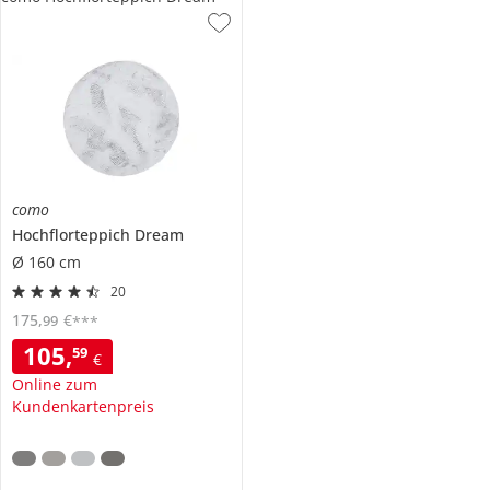
como
Hochflorteppich
Dream
Ø 160 cm
20
175
,
€
99
***
105
,
59
€
Online zum
Kundenkartenpreis