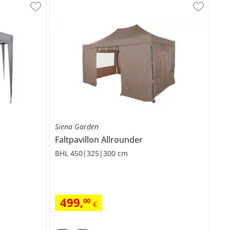
Siena Garden
Faltpavillon
Allrounder
BHL 450|325|300 cm
499
,
00
€