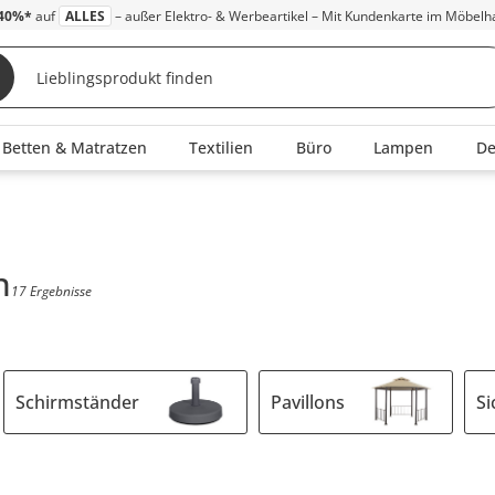
40%*
auf
ALLES
– außer Elektro- & Werbeartikel – Mit Kundenkarte im Möbelh
Betten & Matratzen
Textilien
Büro
Lampen
D
n
17 Ergebnisse
Schirmständer
Pavillons
Si