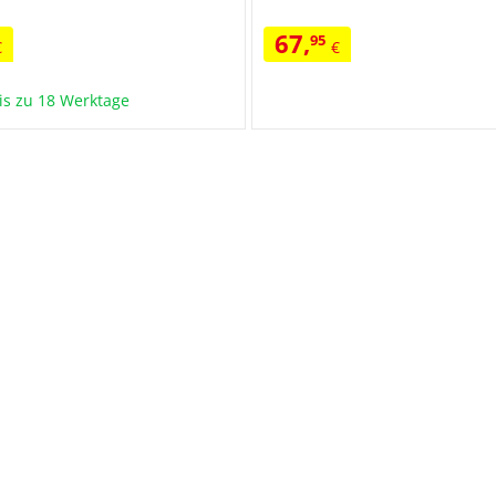
67
,
95
€
€
bis zu 18 Werktage