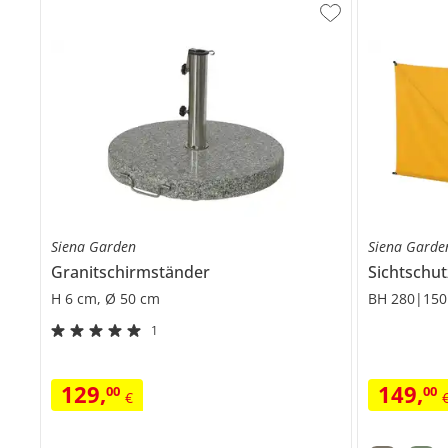
Siena Garden
Siena Garde
Granitschirmständer
Sichtschu
H 6 cm, Ø 50 cm
BH 280|150
1
129
,
149
,
00
00
€