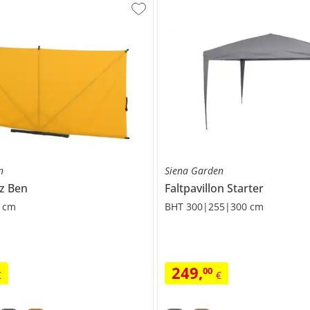
n
Siena Garden
tz
Ben
Faltpavillon
Starter
 cm
BHT 300|255|300 cm
249
,
00
€
€