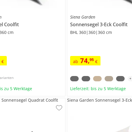
n
Siena Garden
el
Coolfit
Sonnensegel 3-Eck
Coolfit
360 cm
BHL 360|360|360 cm
74
,
5
95
€
ab
€
arianten
bis zu 5 Werktage
Lieferzeit: bis zu 5 Werktage
 Sonnensegel Quadrat Coolfit
Siena Garden Sonnensegel 3-Eck