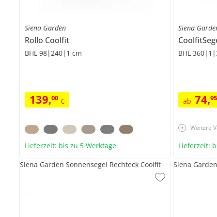
Siena Garden
Siena Garde
Rollo
Coolfit
CoolfitSeg
BHL 98|240|1 cm
BHL 360|1|
139
,
74
,
00
9
€
ab
Weitere V
Lieferzeit: bis zu 5 Werktage
Lieferzeit: 
Siena Garden Sonnensegel Rechteck Coolfit
Siena Garden