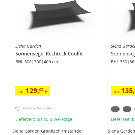
Siena Garden
Siena Garde
Sonnensegel Rechteck
Coolfit
Sonnense
BHL 300|300|400 cm
BHL 360|36
129
,
135
,
00
ab
€
ab
Weitere Varianten
Lieferzeit: bis zu 5 Werktage
Lieferzeit: 
Siena Garden Granitschirmständer
Siena Garden