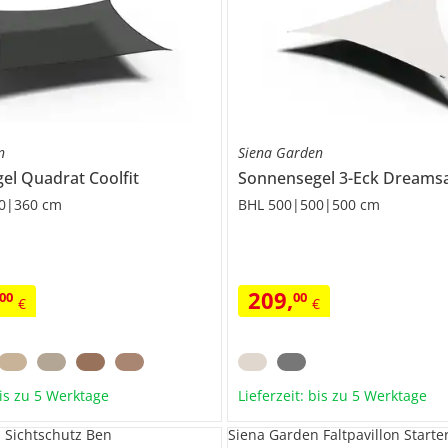
n
Siena Garden
gel Quadrat
Coolfit
Sonnensegel 3-Eck
Dreamsa
0|360 cm
BHL 500|500|500 cm
209
,
00
00
€
€
bis zu 5 Werktage
Lieferzeit: bis zu 5 Werktage
 Sichtschutz Ben
Siena Garden Faltpavillon Starte