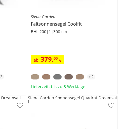
Siena Garden
Faltsonnensegel
Coolfit
BHL 200|1|300 cm
379
,
00
ab
€
+
2
+
2
Lieferzeit: bis zu 5 Werktage
 Dreamsail
Siena Garden Sonnensegel Quadrat Dreamsai
l