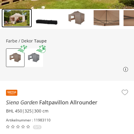
Inhalt der Seitenleiste überspringen - Zum Seitenende
Farbe / Dekor
Taupe
Siena Garden
Faltpavillon
Allrounder
BHL 450|325|300 cm
Artikelnummer : 11983110
0/5