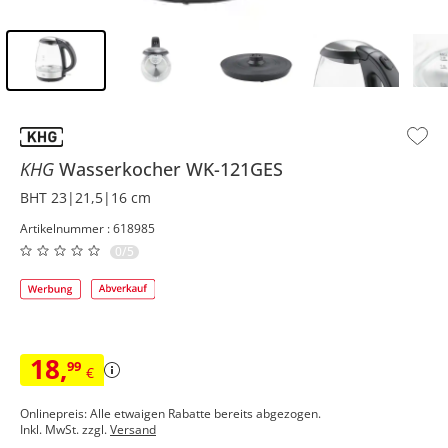
Inhalt der Seitenleiste überspringen - Zum Seitenende
KHG
Wasserkocher
WK-121GES
BHT 23|21,5|16 cm
Artikelnummer : 618985
0/5
18
,
99
€
Onlinepreis: Alle etwaigen Rabatte bereits abgezogen.
Inkl. MwSt. zzgl.
Versand