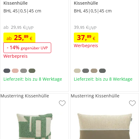
Kissenhülle
Kissenhülle
BHL 45|0,5|45 cm
BHL 45|0,5|45 cm
ab
29
,
€
39
,
€
95
95
UVP
UVP
25
,
37
,
89
89
ab
€
€
Werbepreis
-
14
%
gegenüber UVP
Werbepreis
Lieferzeit: bis zu 8 Werktage
Lieferzeit: bis zu 8 Werktage
Musterring Kissenhülle
Musterring Kissenhülle