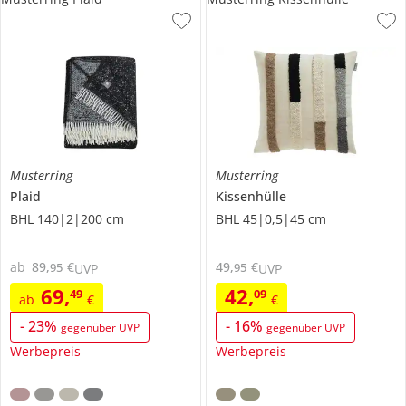
Musterring
Musterring
Plaid
Kissenhülle
BHL 140|2|200 cm
BHL 45|0,5|45 cm
ab
89
,
€
49
,
€
95
95
UVP
UVP
69
,
42
,
49
09
ab
€
€
-
23
%
-
16
%
gegenüber UVP
gegenüber UVP
Werbepreis
Werbepreis