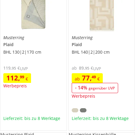
Musterring
Musterring
Plaid
Plaid
BHL 130|2|170 cm
BHL 140|2|200 cm
119
,
€
ab
89
,
€
95
95
UVP
UVP
112
,
77
,
99
49
€
ab
€
Werbepreis
-
14
%
gegenüber UVP
Werbepreis
Lieferzeit: bis zu 8 Werktage
Lieferzeit: bis zu 8 Werktage
Musterring Plaid
Musterring Kissenhülle