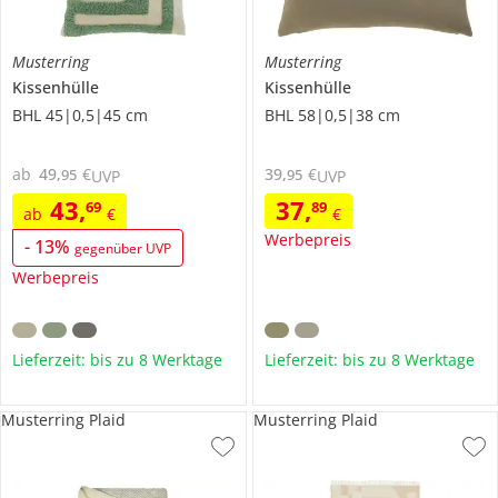
Musterring
Musterring
Kissenhülle
Kissenhülle
BHL 45|0,5|45 cm
BHL 58|0,5|38 cm
ab
49
,
€
39
,
€
95
95
UVP
UVP
43
,
37
,
69
89
ab
€
€
Werbepreis
-
13
%
gegenüber UVP
Werbepreis
Lieferzeit: bis zu 8 Werktage
Lieferzeit: bis zu 8 Werktage
Musterring Plaid
Musterring Plaid