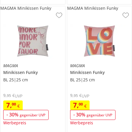
MAGMA Minikissen Funky
MAGMA Minikissen Funky
MAGMA
MAGMA
Minikissen
Funky
Minikissen
Funky
BL 25|25 cm
BL 25|25 cm
9
,
€
9
,
€
95
95
UVP
UVP
7
,
7
,
00
00
€
€
-
30
%
-
30
%
gegenüber UVP
gegenüber UVP
Werbepreis
Werbepreis