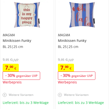
MAGMA
MAGMA
Minikissen
Funky
Minikissen
Funky
BL 25|25 cm
BL 25|25 cm
9
,
€
9
,
€
95
95
UVP
UVP
7
,
7
,
00
00
€
€
-
30
%
-
30
%
gegenüber UVP
gegenüber UVP
Werbepreis
Werbepreis
Weitere Varianten
Weitere Varianten
Lieferzeit: bis zu 3 Werktage
Lieferzeit: bis zu 3 Werktage