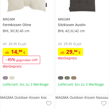
MAGMA
MAGMA
Formkissen
Oline
Sitzkissen
Austin
BHL 30|8|45 cm
BHL 42|6|42 cm
ab
26
,
€
ab
29
,
€
95
95
UVP
UVP
14
,
29
,
89
94
ab
€
ab
€
Werbepreis
-
45
%
gegenüber UVP
Werbepreis
Lieferzeit: bis zu 3 Werktage
Lieferzeit: bis zu 3 Werktage
MAGMA Outdoor-Kissen Kos
MAGMA Outdoor-Kissen Nassau