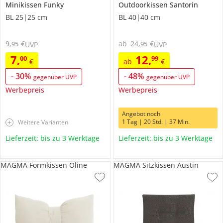
Minikissen
Funky
Outdoorkissen
Santorin
BL 25|25 cm
BL 40|40 cm
9
,
€
ab
24
,
€
95
95
UVP
UVP
7
,
12
,
00
99
€
ab
€
-
30
%
-
48
%
gegenüber UVP
gegenüber UVP
Werbepreis
Werbepreis
Angebot noch
1 Tag | 20 Std. | 37 Min.
Weitere Varianten
Lieferzeit: bis zu 3 Werktage
Lieferzeit: bis zu 3 Werktage
MAGMA Formkissen Oline
MAGMA Sitzkissen Austin