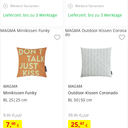
Weitere Varianten
Weitere Varianten
Lieferzeit: bis zu 3 Werktage
Lieferzeit: bis zu 3 Werktage
MAGMA Minikissen Funky
MAGMA Outdoor-Kissen Corona
do
MAGMA
MAGMA
Minikissen
Funky
Outdoor-Kissen
Coronado
BL 25|25 cm
BL 50|50 cm
9
,
€
39
,
€
95
95
UVP
UVP
7
,
25
,
00
97
€
€