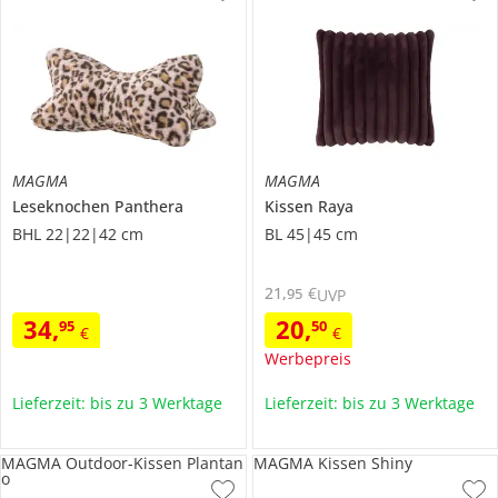
MAGMA
MAGMA
Leseknochen
Panthera
Kissen
Raya
BHL 22|22|42 cm
BL 45|45 cm
21
,
€
95
UVP
34
,
20
,
95
50
€
€
Werbepreis
Lieferzeit: bis zu 3 Werktage
Lieferzeit: bis zu 3 Werktage
MAGMA Outdoor-Kissen Plantan
MAGMA Kissen Shiny
o