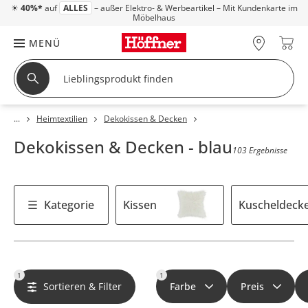
☀
40%*
auf
ALLES
– außer Elektro- & Werbeartikel – Mit Kundenkarte im
Möbelhaus
MENÜ
Heimtextilien
Dekokissen & Decken
Dekokissen & Decken - blau
103 Ergebnisse
Kategorie
Kissen
Kuscheldeck
1
1
Sortieren & Filter
Farbe
Preis