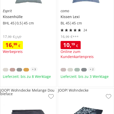
Esprit
como
Kissenhülle
Kissen
Lexi
BHL 45|0,5|45 cm
BL 45|45 cm
24
17
,
€
16
,
€
99
99
UVP
***
16
,
10
,
99
19
€
€
Werbepreis
Online zum
Kundenkartenpreis
+
3
+
2
Lieferzeit: bis zu 8 Werktage
Lieferzeit: bis zu 3 Werktage
JOOP! Wohndecke Melange Dou
JOOP! Wohndecke
bleface