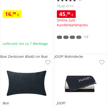
11
75
,
€
00
***
16
,
45
,
99
00
€
€
Online zum
Kundenkartenpreis
+
3
Lieferzeit: bis zu 7 Werktage
Boxi Zierkissen 80x40 cm Boxi
JOOP! Wohndecke
Boxi
JOOP!