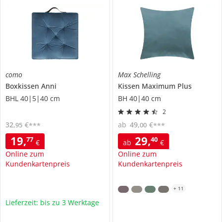
como
Max Schelling
Boxkissen
Anni
Kissen
Maximum Plus
BHL 40|5|40 cm
BH 40|40 cm
2
32
,
€
ab
49
,
€
95
00
***
***
19
,
29
,
77
40
€
ab
€
Online zum
Online zum
Kundenkartenpreis
Kundenkartenpreis
+
11
Lieferzeit: bis zu 3 Werktage