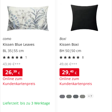
como
Boxi
Kissen
Blue Leaves
Kissen
Boxi
BL 35|55 cm
BH 50|50 cm
1
8
43
,
€
49
,
€
99
00
***
***
26
,
29
,
39
40
€
€
Online zum
Online zum
Kundenkartenpreis
Kundenkartenpreis
+
7
Lieferzeit: bis zu 3 Werktage