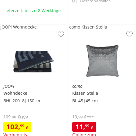
Weitere Varianten
Lieferzeit: bis zu 8 Werktage
JOOP! Wohndecke
como Kissen Stella
JOOP!
como
Wohndecke
Kissen
Stella
BHL 200|8|150 cm
BL 45|45 cm
109
,
€
19
,
€
00
99
UVP
***
102
,
11
,
99
99
€
€
Werbepreis
Online zum