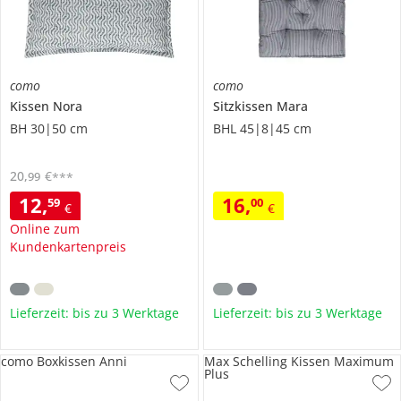
como
como
Kissen
Nora
Sitzkissen
Mara
BH 30|50 cm
BHL 45|8|45 cm
20
,
€
99
***
12
,
16
,
59
00
€
€
Online zum
Kundenkartenpreis
Lieferzeit: bis zu 3 Werktage
Lieferzeit: bis zu 3 Werktage
como Boxkissen Anni
Max Schelling Kissen Maximum
Plus