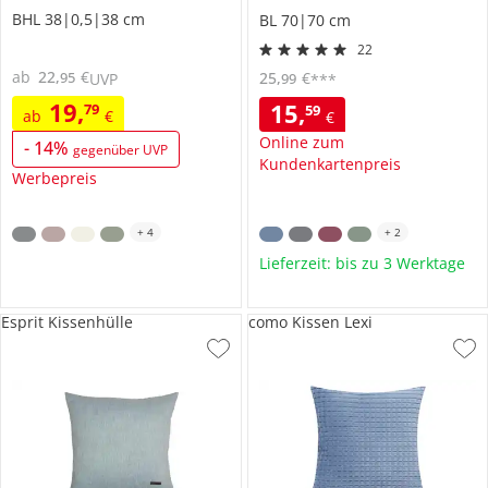
BHL 38|0,5|38 cm
BL 70|70 cm
22
ab
22
,
€
25
,
€
95
99
UVP
***
19
,
15
,
79
59
ab
€
€
Online zum
-
14
%
gegenüber UVP
Kundenkartenpreis
Werbepreis
+
4
+
2
Lieferzeit: bis zu 3 Werktage
Esprit Kissenhülle
como Kissen Lexi