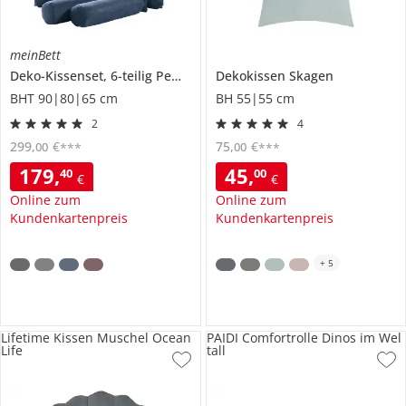
meinBett
Deko-Kissenset, 6-teilig
Pembroke
Dekokissen
Skagen
BHT 90|80|65 cm
BH 55|55 cm
2
4
299
,
€
75
,
€
00
00
***
***
179
,
45
,
40
00
€
€
Online zum
Online zum
Kundenkartenpreis
Kundenkartenpreis
+
5
Lifetime Kissen Muschel Ocean
PAIDI Comfortrolle Dinos im Wel
Life
tall