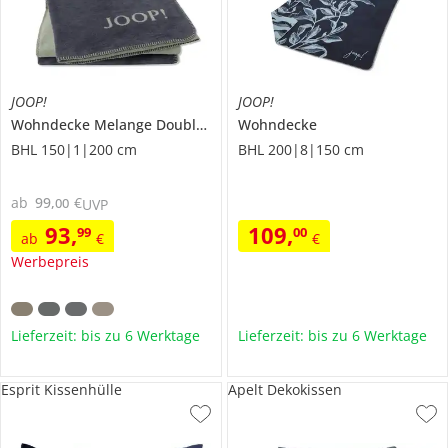
JOOP!
JOOP!
Wohndecke Melange Doubleface
Wohndecke
BHL 150|1|200 cm
BHL 200|8|150 cm
ab
99
,
€
00
UVP
93
,
109
,
99
00
ab
€
€
Werbepreis
Lieferzeit: bis zu 6 Werktage
Lieferzeit: bis zu 6 Werktage
Esprit Kissenhülle
Apelt Dekokissen