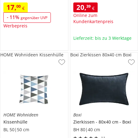
17
,
20
,
00
39
€
€
Online zum
-
11
%
gegenüber UVP
Kundenkartenpreis
Werbepreis
Lieferzeit: bis zu 3 Werktage
HOME Wohnideen Kissenhülle
Boxi Zierkissen 80x40 cm Boxi
HOME Wohnideen
Boxi
Kissenhülle
Zierkissen
80x40 cm
Boxi
BL 50|50 cm
BH 80|40 cm