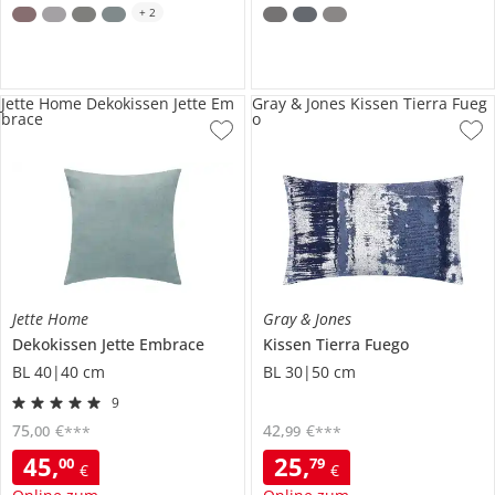
+
2
Jette Home Dekokissen Jette Em
Gray & Jones Kissen Tierra Fueg
brace
o
Jette Home
Gray & Jones
Dekokissen
Jette Embrace
Kissen
Tierra Fuego
BL 40|40 cm
BL 30|50 cm
9
75
,
€
42
,
€
00
99
***
***
45
,
25
,
00
79
€
€