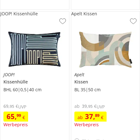
JOOP! Kissenhülle
Apelt Kissen
JOOP!
Apelt
Kissenhülle
Kissen
BHL 60|0,5|40 cm
BL 35|50 cm
69
,
€
ab
39
,
€
95
95
UVP
UVP
65
,
37
,
99
89
€
ab
€
Werbepreis
Werbepreis