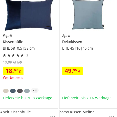
Esprit
Apelt
Kissenhülle
Dekokissen
BHL 58|0,5|38 cm
BHL 45|10|45 cm
2
19
,
€
99
UVP
18
,
49
,
89
95
€
€
Werbepreis
+
8
Lieferzeit: bis zu 8 Werktage
Lieferzeit: bis zu 6 Werktage
Apelt Kissenhülle
como Kissen Melina