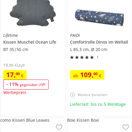
Lifetime
PAIDI
Kissen
Muschel Ocean Life
Comfortrolle
Dinos im Weltall
BT 35|50 cm
L 85,3 cm, Ø 20 cm
1
19
,
€
00
UVP
17
,
109
,
00
00
€
ab
€
-
11
%
gegenüber UVP
Werbepreis
Weitere Varianten
Lieferzeit: bis zu 5 Werktage
como Kissen Blue Leaves
Boxi Kissen Boxi