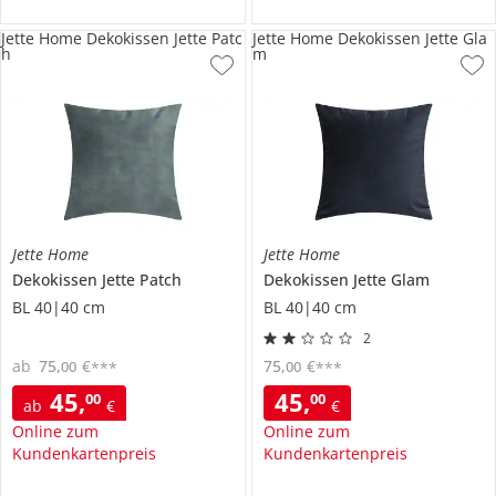
Jette Home Dekokissen Jette Patc
Jette Home Dekokissen Jette Gla
h
m
Jette Home
Jette Home
Dekokissen
Jette Patch
Dekokissen
Jette Glam
BL 40|40 cm
BL 40|40 cm
2
ab
75
,
€
75
,
€
00
00
***
***
45
,
45
,
00
00
ab
€
€
Online zum
Online zum
Kundenkartenpreis
Kundenkartenpreis