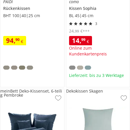
PAIDI
como
Rückenkissen
Kissen
Sophia
BHT 100|40|25 cm
BL 45|45 cm
3
24
,
€
99
***
94
,
14
,
90
99
€
€
Online zum
Kundenkartenpreis
Lieferzeit: bis zu 3 Werktage
meinBett Deko-Kissenset, 6-teili
Dekokissen Skagen
g Pembroke