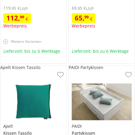
119
,
€
69
,
€
95
95
UVP
UVP
112
,
65
,
99
99
€
€
Werbepreis
Werbepreis
Weitere Varianten
Lieferzeit: bis zu 6 Werktage
Lieferzeit: bis zu 6 Werktage
Apelt Kissen Tassilo
PAIDI Partykissen
Apelt
PAIDI
Kissen
Tassilo
Partykissen