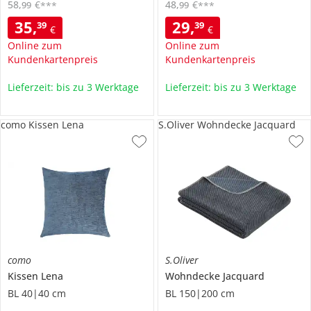
58
,
€
48
,
€
99
99
***
***
35
,
29
,
39
39
€
€
Online zum
Online zum
Kundenkartenpreis
Kundenkartenpreis
Lieferzeit: bis zu 3 Werktage
Lieferzeit: bis zu 3 Werktage
como Kissen Lena
S.Oliver Wohndecke Jacquard
como
S.Oliver
Kissen
Lena
Wohndecke
Jacquard
BL 40|40 cm
BL 150|200 cm