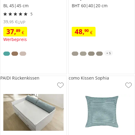
BL 45|45 cm
BHT 60|40|20 cm
5
39
,
€
95
UVP
37
,
48
,
89
90
€
€
Werbepreis
+
5
PAIDI Rückenkissen
como Kissen Sophia