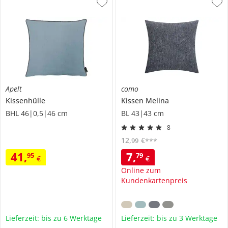
Apelt
como
Kissenhülle
Kissen
Melina
BHL 46|0,5|46 cm
BL 43|43 cm
8
12
,
€
99
***
41
,
7
,
95
79
€
€
Online zum
Kundenkartenpreis
Lieferzeit: bis zu 6 Werktage
Lieferzeit: bis zu 3 Werktage