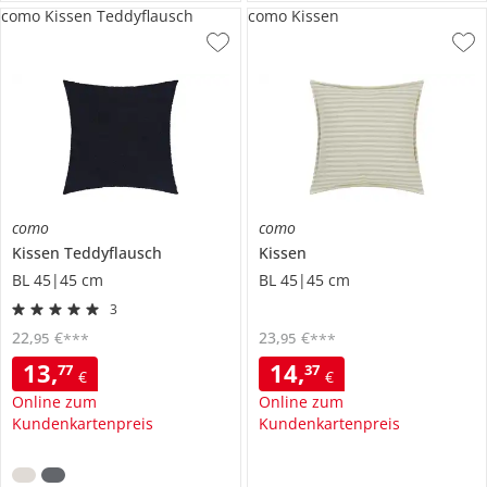
como Kissen Teddyflausch
como Kissen
como
como
Kissen
Teddyflausch
Kissen
BL 45|45 cm
BL 45|45 cm
3
22
,
€
23
,
€
95
95
***
***
13
,
14
,
77
37
€
€
Online zum
Online zum
Kundenkartenpreis
Kundenkartenpreis