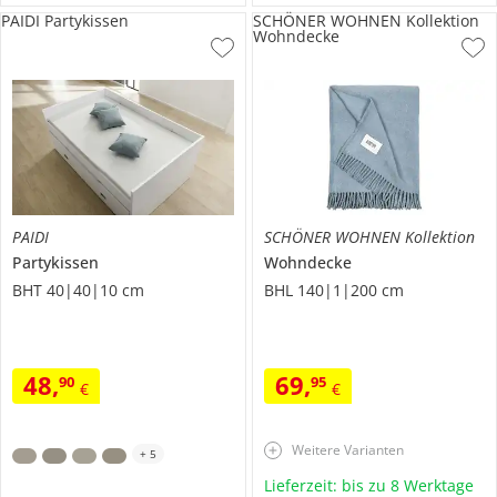
PAIDI Partykissen
SCHÖNER WOHNEN Kollektion
Wohndecke
PAIDI
SCHÖNER WOHNEN Kollektion
Partykissen
Wohndecke
BHT 40|40|10 cm
BHL 140|1|200 cm
48
,
69
,
90
95
€
€
Weitere Varianten
+
5
Lieferzeit: bis zu 8 Werktage