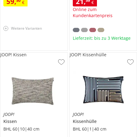
59
,
21
,
50
59
€
€
Online zum
Kundenkartenpreis
Weitere Varianten
Lieferzeit: bis zu 3 Werktage
JOOP! Kissen
JOOP! Kissenhülle
JOOP!
JOOP!
Kissen
Kissenhülle
BHL 60|10|40 cm
BHL 60|1|40 cm