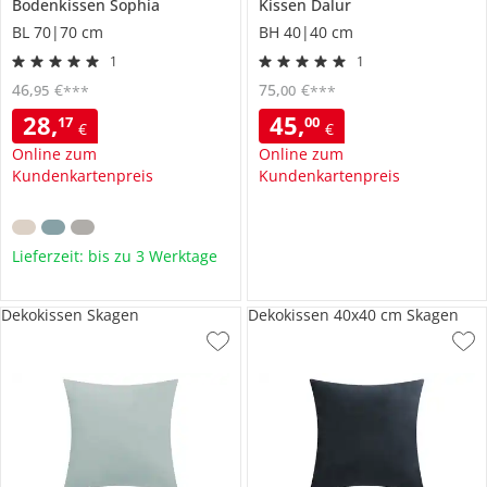
Bodenkissen
Sophia
Kissen
Dalur
BL 70|70 cm
BH 40|40 cm
1
1
46
,
€
75
,
€
95
00
***
***
28
,
45
,
17
00
€
€
Online zum
Online zum
Kundenkartenpreis
Kundenkartenpreis
Lieferzeit: bis zu 3 Werktage
Dekokissen Skagen
Dekokissen 40x40 cm Skagen