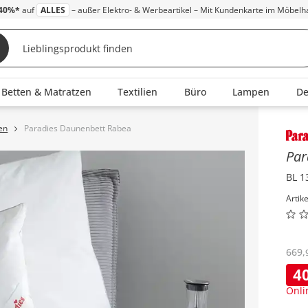
40%*
auf
ALLES
– außer Elektro- & Werbeartikel – Mit Kundenkarte im Möbelh
Betten & Matratzen
Textilien
Büro
Lampen
D
en
Paradies Daunenbett Rabea
Inha
Par
BL 1
Artik
669
,
4
Onli