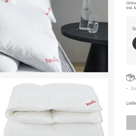
Onlin
Inkl. 
G
Zu
Lief