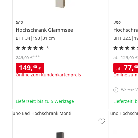
uno
uno
Hochschrank
Glammsee
Hochschr
BHT 34|190|31 cm
BHT 32,5|1
5
***
249
,
€
ab
129
,
€
00
00
149
,
77
,
40
4
€
ab
Online zum Kundenkartenpreis
Online zum
Weitere V
Lieferzeit: bis zu 5 Werktage
Lieferzeit: 
uno Bad-Hochschrank Monti
uno Hochsch