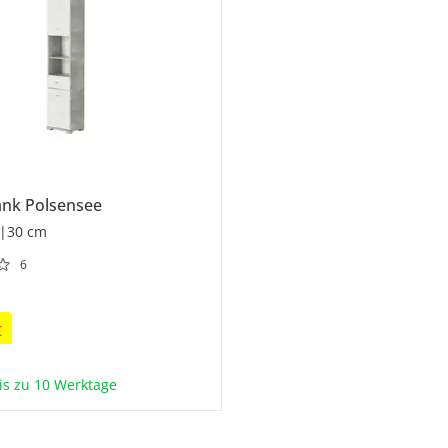
ank
Polsensee
|30 cm
6
€
bis zu 10 Werktage