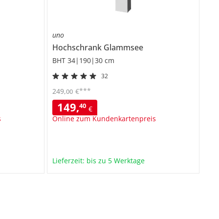
uno
Hochschrank
Glammsee
BHT 34|190|30 cm
32
***
249
,
€
00
149
,
40
€
s
Online zum Kundenkartenpreis
Lieferzeit: bis zu 5 Werktage