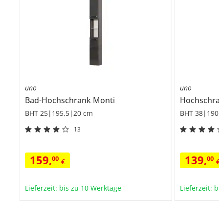
uno
uno
Bad-Hochschrank
Monti
Hochschr
BHT 25|195,5|20 cm
BHT 38|190
13
159
,
139
,
00
00
€
Lieferzeit: bis zu 10 Werktage
Lieferzeit: 