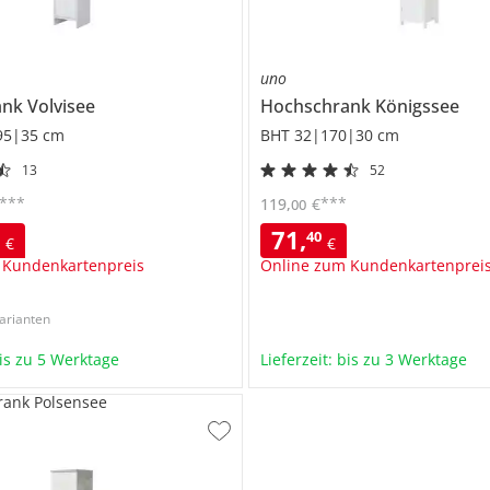
uno
ank
Volvisee
Hochschrank
Königssee
95|35 cm
BHT 32|170|30 cm
13
52
***
***
119
,
€
00
71
,
0
40
€
€
 Kundenkartenpreis
Online zum Kundenkartenprei
arianten
bis zu 5 Werktage
Lieferzeit: bis zu 3 Werktage
rank Polsensee