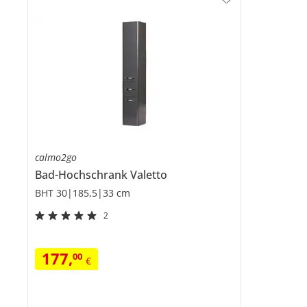
calmo2go
Bad-Hochschrank
Valetto
BHT 30|185,5|33 cm
2
177
,
00
€