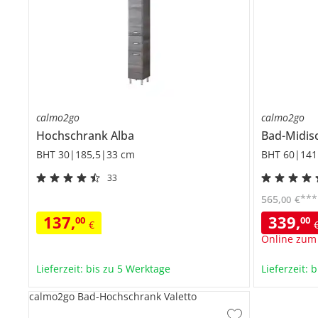
calmo2go
calmo2go
Hochschrank
Alba
Bad-Midis
BHT 30|185,5|33 cm
BHT 60|141
33
***
565
,
€
00
137
,
339
,
00
00
€
Online zum
Lieferzeit: bis zu 5 Werktage
Lieferzeit: 
calmo2go Bad-Hochschrank Valetto