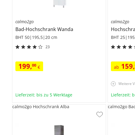
calmo2go
calmo2go
Bad-Hochschrank
Wanda
Hochschr
BHT 50|195,5|20 cm
BHT 25|195
23
199
,
159
,
00
€
ab
Weitere V
Lieferzeit: bis zu 5 Werktage
Lieferzeit: 
calmo2go Hochschrank Alba
calmo2go Bad