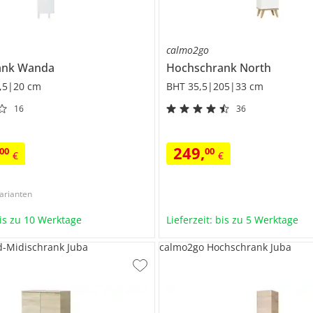
calmo2go
ank
Wanda
Hochschrank
North
,5|20 cm
BHT 35,5|205|33 cm
16
36
249
,
00
00
€
€
arianten
bis zu 10 Werktage
Lieferzeit: bis zu 5 Werktage
-Midischrank Juba
calmo2go Hochschrank Juba