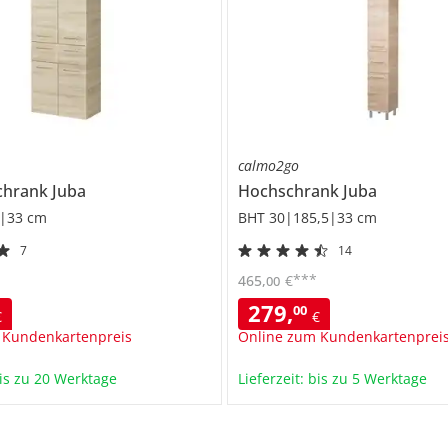
calmo2go
chrank
Juba
Hochschrank
Juba
|33 cm
BHT 30|185,5|33 cm
7
14
***
465
,
€
00
279
,
00
€
€
 Kundenkartenpreis
Online zum Kundenkartenprei
bis zu 20 Werktage
Lieferzeit: bis zu 5 Werktage