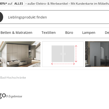
40%*
auf
ALLES
– außer Elektro- & Werbeartikel – Mit Kundenkarte im Möbelh
Betten & Matratzen
Textilien
Büro
Lampen
D
 Bad-Hochschränke
go
9 Ergebnisse