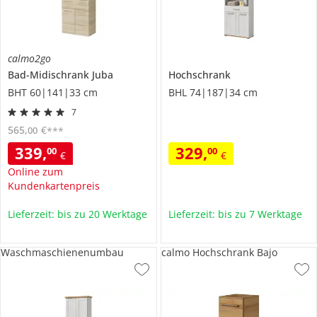
calmo2go
Bad-Midischrank
Juba
Hochschrank
BHT 60|141|33 cm
BHL 74|187|34 cm
7
565
,
€
00
***
339
,
329
,
00
00
€
€
Online zum
Kundenkartenpreis
Lieferzeit: bis zu 20 Werktage
Lieferzeit: bis zu 7 Werktage
Waschmaschienenumbau
calmo Hochschrank Bajo