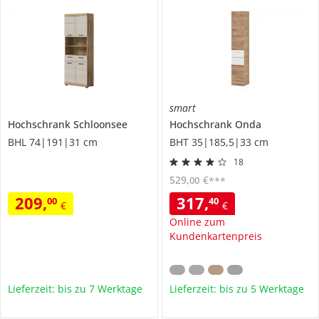
smart
Hochschrank
Schloonsee
Hochschrank
Onda
BHL 74|191|31 cm
BHT 35|185,5|33 cm
18
529
,
€
00
***
209
,
317
,
00
40
€
€
Online zum
Kundenkartenpreis
Lieferzeit: bis zu 7 Werktage
Lieferzeit: bis zu 5 Werktage