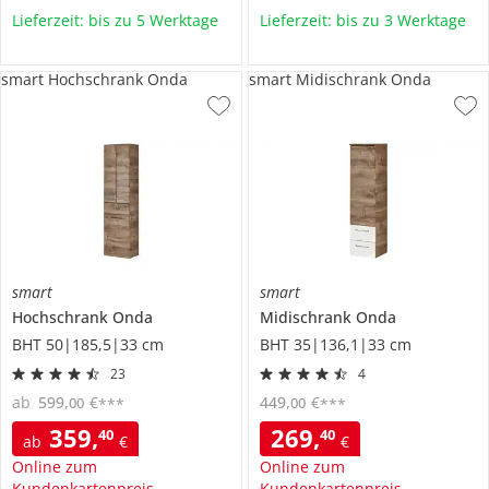
Lieferzeit: bis zu 5 Werktage
Lieferzeit: bis zu 3 Werktage
smart Hochschrank Onda
smart Midischrank Onda
smart
smart
Hochschrank
Onda
Midischrank
Onda
BHT 50|185,5|33 cm
BHT 35|136,1|33 cm
23
4
ab
599
,
€
449
,
€
00
00
***
***
359
,
269
,
40
40
ab
€
€
Online zum
Online zum
Kundenkartenpreis
Kundenkartenpreis