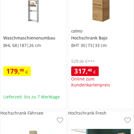
calmo
Waschmaschienenumbau
Hochschrank
Bajo
BHL 68|187|26 cm
BHT 30|73|33 cm
529
,
€
00
***
179
,
317
,
00
40
€
€
Online zum
Kundenkartenpreis
Lieferzeit: bis zu 7 Werktage
Hochschrank Fährsee
Hochschrank Fresh