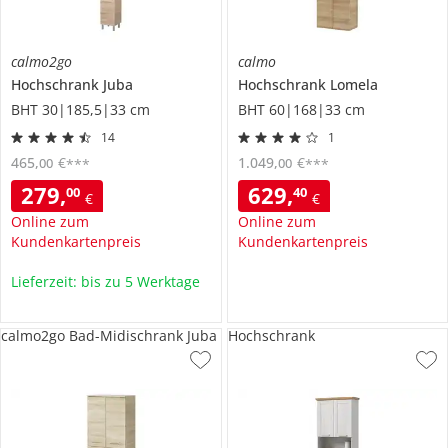
calmo2go
calmo
Hochschrank
Juba
Hochschrank
Lomela
BHT 30|185,5|33 cm
BHT 60|168|33 cm
14
1
465
,
€
1.049
,
€
00
00
***
***
279
,
629
,
00
40
€
€
Online zum
Online zum
Kundenkartenpreis
Kundenkartenpreis
Lieferzeit: bis zu 5 Werktage
calmo2go Bad-Midischrank Juba
Hochschrank