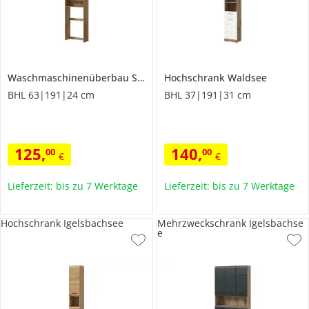
Waschmaschinenüberbau
Schloonsee
Hochschrank
Waldsee
BHL 63|191|24 cm
BHL 37|191|31 cm
125
,
140
,
00
00
€
€
Lieferzeit: bis zu 7 Werktage
Lieferzeit: bis zu 7 Werktage
Hochschrank Igelsbachsee
Mehrzweckschrank Igelsbachse
e