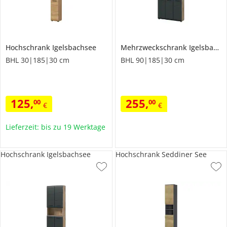
Hochschrank
Igelsbachsee
Mehrzweckschrank
Igelsbachsee
BHL 30|185|30 cm
BHL 90|185|30 cm
125
,
255
,
00
00
€
€
Lieferzeit: bis zu 19 Werktage
Hochschrank Igelsbachsee
Hochschrank Seddiner See