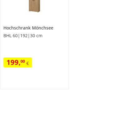
Hochschrank
Mönchsee
BHL 60|192|30 cm
199
,
00
€