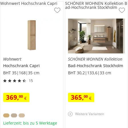
Wohnwert Hochschrank Capri
SCHÖNER WOHNEN Kollektion B
ad-Hochschrank Stockholm
Wohnwert
SCHÖNER WOHNEN Kollektion
Hochschrank
Capri
Bad-Hochschrank
Stockholm
BHT 35|168|35 cm
BHT 30,2|133,6|33 cm
15
369
,
365
,
00
00
€
€
Weitere Varianten
Lieferzeit: bis zu 5 Werktage