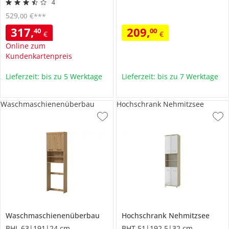
4
529
,
€
00
***
317
,
209
,
40
00
€
€
Online zum
Kundenkartenpreis
Lieferzeit: bis zu 5 Werktage
Lieferzeit: bis zu 7 Werktage
Waschmaschienenüberbau
Hochschrank Nehmitzsee
Waschmaschienenüberbau
Hochschrank
Nehmitzsee
BHL 63|191|24 cm
BHT 51|192,5|32 cm