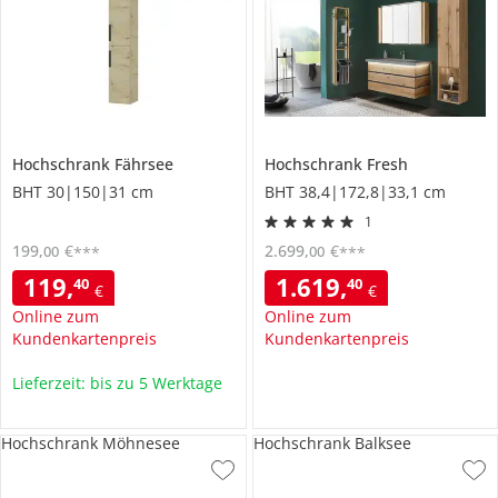
Hochschrank
Fährsee
Hochschrank
Fresh
BHT 30|150|31 cm
BHT 38,4|172,8|33,1 cm
1
199
,
€
2.699
,
€
00
00
***
***
119
,
1.619
,
40
40
€
€
Online zum
Online zum
Kundenkartenpreis
Kundenkartenpreis
Lieferzeit: bis zu 5 Werktage
Hochschrank Möhnesee
Hochschrank Balksee