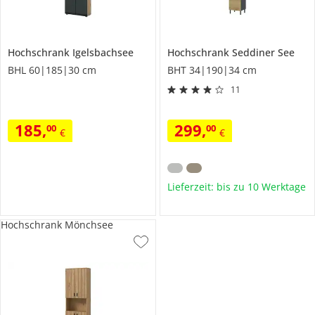
Hochschrank
Igelsbachsee
Hochschrank
Seddiner See
BHL 60|185|30 cm
BHT 34|190|34 cm
11
185
,
299
,
00
00
€
€
Lieferzeit: bis zu 10 Werktage
Hochschrank Mönchsee