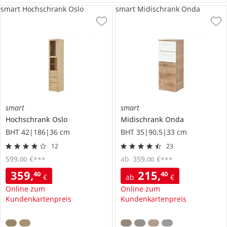
smart Hochschrank Oslo
smart Midischrank Onda
smart
smart
Hochschrank
Oslo
Midischrank
Onda
BHT 42|186|36 cm
BHT 35|90,5|33 cm
12
23
599
,
€
ab
359
,
€
00
00
***
***
359
,
215
,
40
40
€
ab
€
Online zum
Online zum
Kundenkartenpreis
Kundenkartenpreis