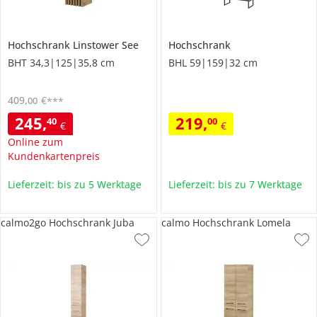
Hochschrank
Linstower See
Hochschrank
BHT 34,3|125|35,8 cm
BHL 59|159|32 cm
409
,
€
00
***
245
,
219
,
40
00
€
€
Online zum
Kundenkartenpreis
Lieferzeit: bis zu 5 Werktage
Lieferzeit: bis zu 7 Werktage
calmo2go Hochschrank Juba
calmo Hochschrank Lomela