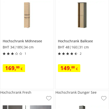
Hochschrank
Möhnesee
Hochschrank
Balksee
BHT 34|189|34 cm
BHT 48|160|31 cm
1
2
169
,
149
,
00
00
€
€
Hochschrank Fresh
Hochschrank Dunger See