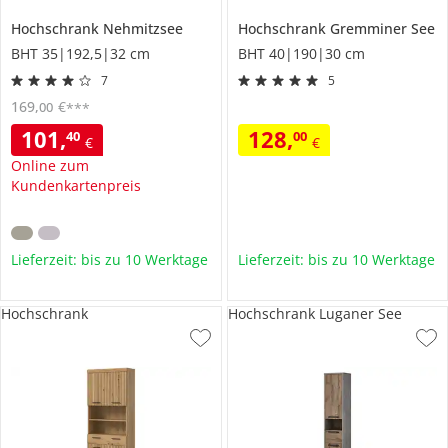
Hochschrank
Nehmitzsee
Hochschrank
Gremminer See
BHT 35|192,5|32 cm
BHT 40|190|30 cm
7
5
169
,
€
00
***
101
,
128
,
40
00
€
€
Online zum
Kundenkartenpreis
Lieferzeit: bis zu 10 Werktage
Lieferzeit: bis zu 10 Werktage
Hochschrank
Hochschrank Luganer See