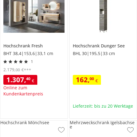
Hochschrank
Fresh
Hochschrank
Dunger See
BHT 38,4|153,6|33,1 cm
BHL 30|195,5|33 cm
1
2.179
,
€
00
***
1.307
,
162
,
40
00
€
€
Online zum
Kundenkartenpreis
Lieferzeit: bis zu 20 Werktage
Hochschrank Mönchsee
Mehrzweckschrank Igelsbachse
e