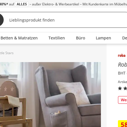
40%*
auf
ALLES
– außer Elektro- & Werbeartikel – Mit Kundenkarte im Möbelh
Betten & Matratzen
Textilien
Büro
Lampen
D
tle Stars
Inha
Ro
BHT 
Artik
5