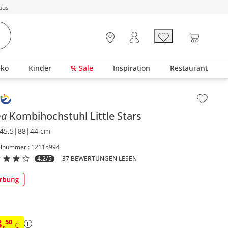
aus
eko
Kinder
% Sale
Inspiration
Restaurant
lt der Seitenleiste überspringen - Zum Seitenende
ba
Kombihochstuhl
Little Stars
45,5|88|44 cm
elnummer : 12115994
4.2/5
37 BEWERTUNGEN LESEN
8
,
50
€