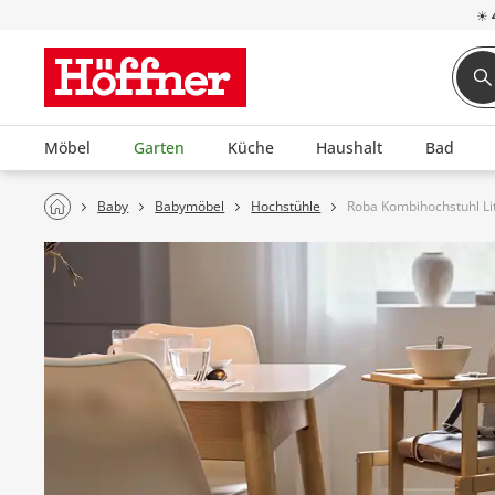
☀
Möbel
Garten
Küche
Haushalt
Bad
Baby
Babymöbel
Hochstühle
Roba Kombihochstuhl Lit