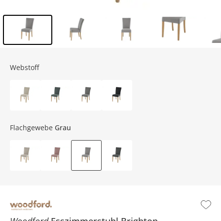
Inhalt der Seitenleiste überspringen - Zum Seitenende
Webstoff
Flachgewebe
Grau
Woodford
Esszimmerstuhl
Brighton