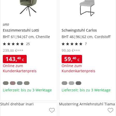
uno
Esszimmerstuhl
Lotti
Schwingstuhl
Carlos
BHT 61|94|67 cm, Chenille
BHT 46|96|62 cm, Cordstoff
25
7
239
,
€
99
,
€
00
00
***
***
143
,
59
,
40
40
€
€
Online zum
Online zum
Kundenkartenpreis
Kundenkartenpreis
Lieferzeit: bis zu 3 Werktage
Lieferzeit: bis zu 3 Werktage
Stuhl drehbar Inari
Musterring Armlehnstuhl Tiama