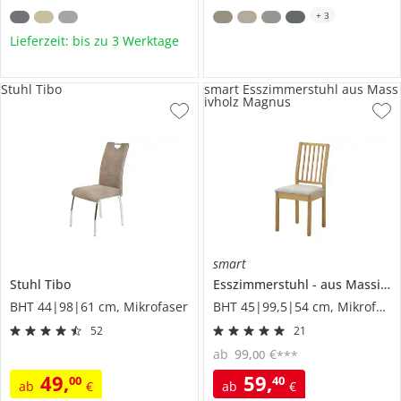
+
3
Lieferzeit: bis zu 3 Werktage
Stuhl Tibo
smart Esszimmerstuhl aus Mass
ivholz Magnus
smart
Stuhl
Tibo
Esszimmerstuhl
aus Massivholz
BHT 44|98|61 cm, Mikrofaser
BHT 45|99,5|54 cm, Mikrofaser
52
21
ab
99
,
€
00
***
49
,
59
,
00
40
ab
€
ab
€