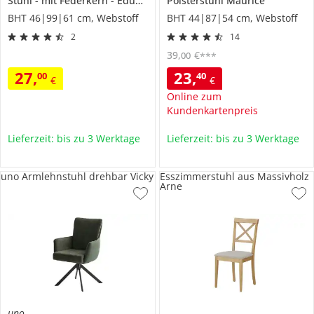
Stuhl
mit Federkern
Eduard
Polsterstuhl
Maurice
BHT 46|99|61 cm, Webstoff
BHT 44|87|54 cm, Webstoff
2
14
39
,
€
00
***
27
,
23
,
00
40
€
€
Online zum
Kundenkartenpreis
Lieferzeit: bis zu 3 Werktage
Lieferzeit: bis zu 3 Werktage
uno Armlehnstuhl drehbar Vicky
Esszimmerstuhl aus Massivholz
Arne
uno