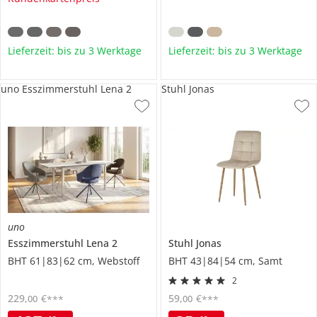
Lieferzeit: bis zu 3 Werktage
Lieferzeit: bis zu 3 Werktage
uno Esszimmerstuhl Lena 2
Stuhl Jonas
uno
Esszimmerstuhl
Lena 2
Stuhl
Jonas
BHT 61|83|62 cm, Webstoff
BHT 43|84|54 cm, Samt
2
229
,
€
59
,
€
00
00
***
***