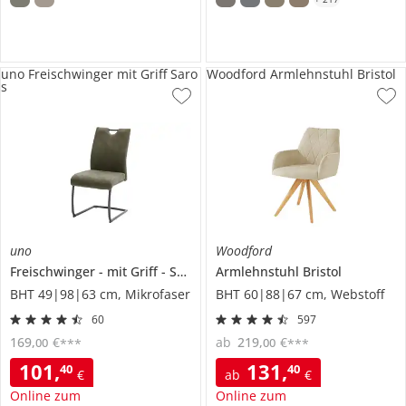
uno Freischwinger mit Griff Saro
Woodford Armlehnstuhl Bristol
s
uno
Woodford
Freischwinger
mit Griff
Saros
Armlehnstuhl
Bristol
BHT 49|98|63 cm, Mikrofaser
BHT 60|88|67 cm, Webstoff
60
597
169
,
€
ab
219
,
€
00
00
***
***
101
,
131
,
40
40
€
ab
€
Online zum
Online zum