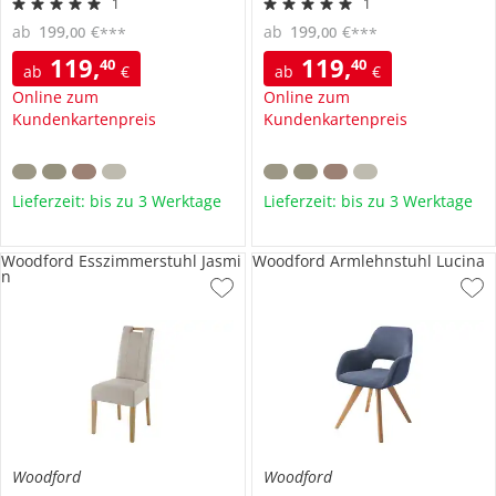
1
1
ab
199
,
€
ab
199
,
€
00
00
***
***
119
,
119
,
40
40
ab
€
ab
€
Online zum
Online zum
Kundenkartenpreis
Kundenkartenpreis
Lieferzeit: bis zu 3 Werktage
Lieferzeit: bis zu 3 Werktage
Woodford Esszimmerstuhl Jasmi
Woodford Armlehnstuhl Lucina
n
Woodford
Woodford