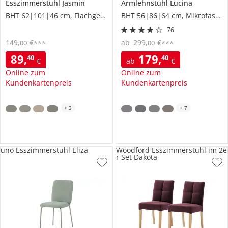
Esszimmerstuhl
Jasmin
Armlehnstuhl
Lucina
BHT 62|101|46 cm, Flachgewebe
BHT 56|86|64 cm, Mikrofaser grob
76
149
,
€
ab
299
,
€
00
00
***
***
89
,
179
,
40
40
€
ab
€
Online zum
Online zum
Kundenkartenpreis
Kundenkartenpreis
+
3
+
7
uno Esszimmerstuhl Eliza
Woodford Esszimmerstuhl im 2e
r Set Dakota