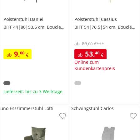
Polsterstuhl
Daniel
Polsterstuhl
Cassius
BHT 44|80|53,5 cm, Boucléstoff
BHT 54|76,5|54 cm, Boucléstoff
ab
89
,
€
00
***
9
,
53
,
00
40
ab
€
ab
€
Online zum
Kundenkartenpreis
Lieferzeit: bis zu 3 Werktage
uno Esszimmerstuhl Lotti
Schwingstuhl Carlos