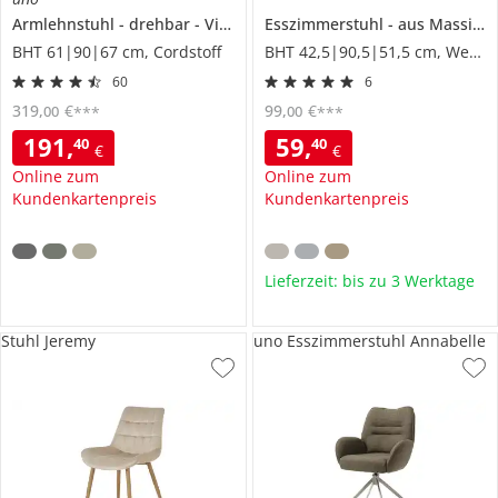
Armlehnstuhl
drehbar
Vicky
Esszimmerstuhl
aus Massivholz
BHT 61|90|67 cm, Cordstoff
BHT 42,5|90,5|51,5 cm, Webstoff
60
6
319
,
€
99
,
€
00
00
***
***
191
,
59
,
40
40
€
€
Online zum
Online zum
Kundenkartenpreis
Kundenkartenpreis
Lieferzeit: bis zu 3 Werktage
Stuhl Jeremy
uno Esszimmerstuhl Annabelle