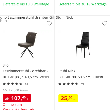
Lieferzeit: bis zu 3 Werktage
Lieferzeit: bis zu 18 Werktage
uno Esszimmerstuhl drehbar Gil
Stuhl Nick
bert
uno
Esszimmerstuhl
drehbar
Gilbert
Stuhl
Nick
BHT 48|86,7|63,5 cm, Webstoff
BHT 40|98|50,5 cm, Kunstleder
41
69
ab
179
,
€
00
***
107
,
25
,
40
00
ab
€
€
Online zum
Kundenkartenpreis