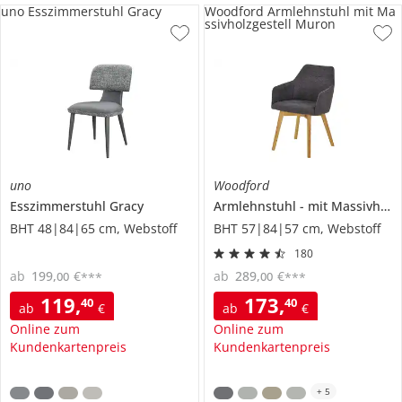
uno Esszimmerstuhl Gracy
Woodford Armlehnstuhl mit Ma
ssivholzgestell Muron
uno
Woodford
Esszimmerstuhl
Gracy
Armlehnstuhl
mit Massivholzgestell
BHT 48|84|65 cm, Webstoff
BHT 57|84|57 cm, Webstoff
180
ab
199
,
€
ab
289
,
€
00
00
***
***
119
,
173
,
40
40
ab
€
ab
€
Online zum
Online zum
Kundenkartenpreis
Kundenkartenpreis
+
5