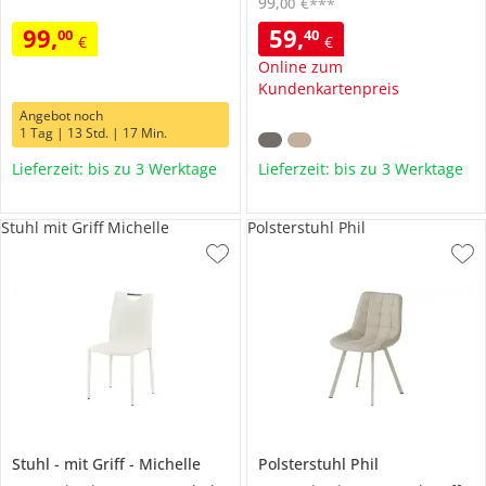
99
,
€
00
***
99
,
59
,
00
40
€
€
Online zum
Kundenkartenpreis
Angebot noch
1 Tag | 13 Std. | 17 Min.
Lieferzeit: bis zu 3 Werktage
Lieferzeit: bis zu 3 Werktage
Stuhl mit Griff Michelle
Polsterstuhl Phil
Stuhl
mit Griff
Michelle
Polsterstuhl
Phil