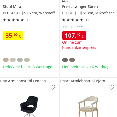
uno
Stuhl
Mira
Freischwinger
Sören
BHT 42|86|43,5 cm, Webstoff
BHT 45|99|61 cm, Mikrofaser
1
12
179
,
€
00
***
35
,
107
,
00
40
€
€
Online zum
Kundenkartenpreis
Lieferzeit: bis zu 3 Werktage
Lieferzeit: bis zu 6 Werktage
uno Armlehnstuhl Doreen
smart Armlehnstuhl Bjorn