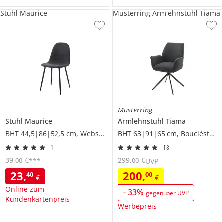
Stuhl Maurice
Musterring Armlehnstuhl Tiama
Musterring
Stuhl
Maurice
Armlehnstuhl
Tiama
BHT 44,5|86|52,5 cm, Webstoff
BHT 63|91|65 cm, Boucléstoff
1
18
39
,
€
299
,
€
00
00
***
UVP
23
,
200
,
40
00
€
€
Online zum
-
33
%
gegenüber UVP
Kundenkartenpreis
Werbepreis