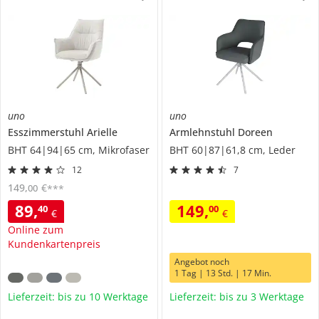
uno
uno
Esszimmerstuhl
Arielle
Armlehnstuhl
Doreen
BHT 64|94|65 cm, Mikrofaser
BHT 60|87|61,8 cm, Leder
12
7
149
,
€
00
***
89
,
149
,
40
00
€
€
Online zum
Kundenkartenpreis
Angebot noch
1 Tag | 13 Std. | 17 Min.
Lieferzeit: bis zu 10 Werktage
Lieferzeit: bis zu 3 Werktage