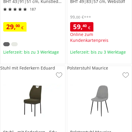
BHT 43|91|51 cm, Kunstleder
BHT 49|83|57 cm, Webstoff
187
99
,
€
00
***
29
,
59
,
00
40
€
€
Online zum
Kundenkartenpreis
Lieferzeit: bis zu 3 Werktage
Lieferzeit: bis zu 3 Werktage
Stuhl mit Federkern Eduard
Polsterstuhl Maurice