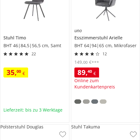
uno
Stuhl
Timo
Esszimmerstuhl
Arielle
BHT 46|84,5|56,5 cm, Samt
BHT 64|94|65 cm, Mikrofaser
22
12
149
,
€
00
***
35
,
89
,
00
40
€
€
Online zum
Kundenkartenpreis
Lieferzeit: bis zu 3 Werktage
Polsterstuhl Douglas
Stuhl Takuma