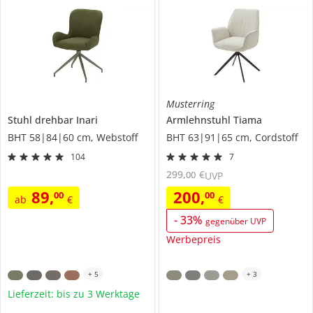
Musterring
Stuhl drehbar
Inari
Armlehnstuhl
Tiama
BHT 58|84|60 cm, Webstoff
BHT 63|91|65 cm, Cordstoff
104
7
299
,
€
00
UVP
89
,
200
,
00
00
ab
€
€
-
33
%
gegenüber UVP
Werbepreis
+
5
+
3
Lieferzeit: bis zu 3 Werktage