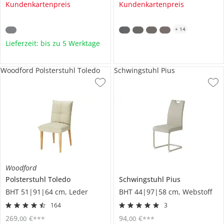
Kundenkartenpreis
Kundenkartenpreis
+
14
Lieferzeit: bis zu 5 Werktage
Woodford Polsterstuhl Toledo
Schwingstuhl Pius
Woodford
Polsterstuhl
Toledo
Schwingstuhl
Pius
BHT 51|91|64 cm, Leder
BHT 44|97|58 cm, Webstoff
164
3
269
,
€
94
,
€
00
00
***
***