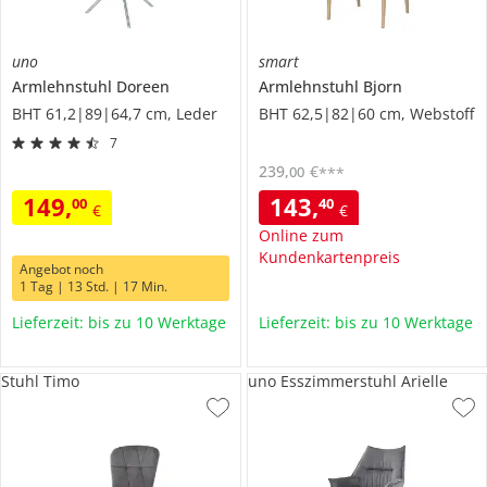
uno
smart
Armlehnstuhl
Doreen
Armlehnstuhl
Bjorn
BHT 61,2|89|64,7 cm, Leder
BHT 62,5|82|60 cm, Webstoff
7
239
,
€
00
***
149
,
143
,
00
40
€
€
Online zum
Kundenkartenpreis
Angebot noch
1 Tag | 13 Std. | 17 Min.
Lieferzeit: bis zu 10 Werktage
Lieferzeit: bis zu 10 Werktage
Stuhl Timo
uno Esszimmerstuhl Arielle