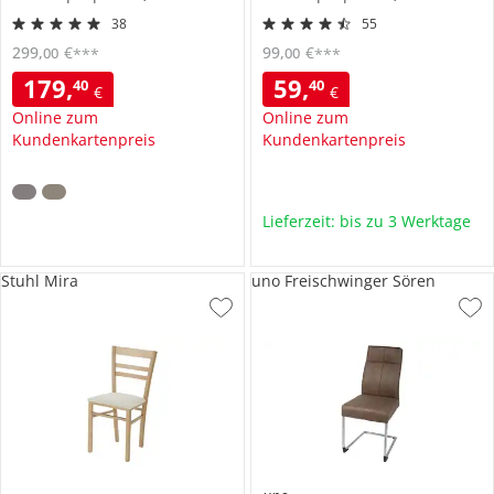
38
55
299
,
€
99
,
€
00
00
***
***
179
,
59
,
40
40
€
€
Online zum
Online zum
Kundenkartenpreis
Kundenkartenpreis
Lieferzeit: bis zu 3 Werktage
Stuhl Mira
uno Freischwinger Sören