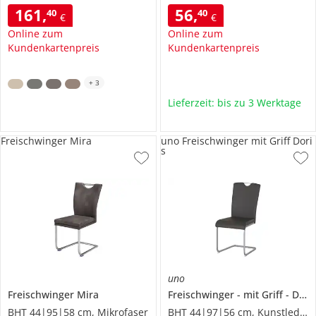
161
,
56
,
40
40
€
€
Online zum
Online zum
Kundenkartenpreis
Kundenkartenpreis
+
3
Lieferzeit: bis zu 3 Werktage
Freischwinger Mira
uno Freischwinger mit Griff Dori
s
uno
Freischwinger
Mira
Freischwinger
mit Griff
Doris
BHT 44|95|58 cm, Mikrofaser
BHT 44|97|56 cm, Kunstleder