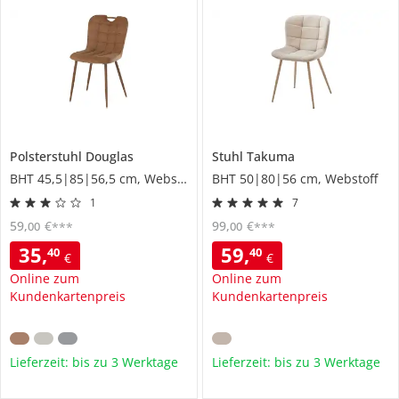
Polsterstuhl
Douglas
Stuhl
Takuma
BHT 45,5|85|56,5 cm, Webstoff
BHT 50|80|56 cm, Webstoff
1
7
59
,
€
99
,
€
00
00
***
***
35
,
59
,
40
40
€
€
Online zum
Online zum
Kundenkartenpreis
Kundenkartenpreis
Lieferzeit: bis zu 3 Werktage
Lieferzeit: bis zu 3 Werktage