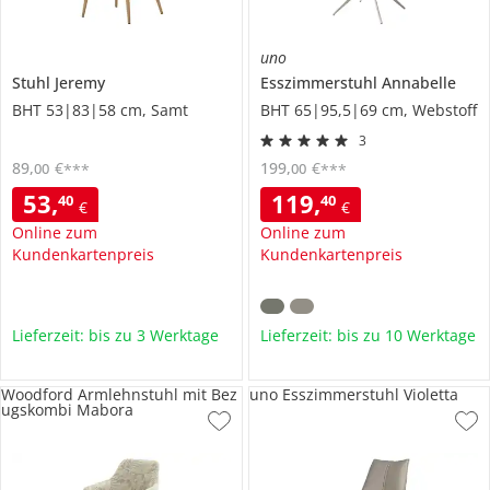
uno
Stuhl
Jeremy
Esszimmerstuhl
Annabelle
BHT 53|83|58 cm, Samt
BHT 65|95,5|69 cm, Webstoff
3
89
,
€
199
,
€
00
00
***
***
53
,
119
,
40
40
€
€
Online zum
Online zum
Kundenkartenpreis
Kundenkartenpreis
Lieferzeit: bis zu 3 Werktage
Lieferzeit: bis zu 10 Werktage
Woodford Armlehnstuhl mit Bez
uno Esszimmerstuhl Violetta
ugskombi Mabora