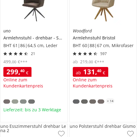
uno
Woodford
Armlehnstuhl
drehbar
Shaun
Armlehnstuhl
Bristol
BHT 61|86|64,5 cm, Leder
BHT 60|88|67 cm, Mikrofaser
21
597
499
,
€
ab
219
,
€
00
00
***
***
299
,
131
,
40
40
€
ab
€
Online zum
Online zum
Kundenkartenpreis
Kundenkartenpreis
+
14
Lieferzeit: bis zu 3 Werktage
uno Esszimmerstuhl drehbar Le
uno Polsterstuhl drehbar Gismo
na 2