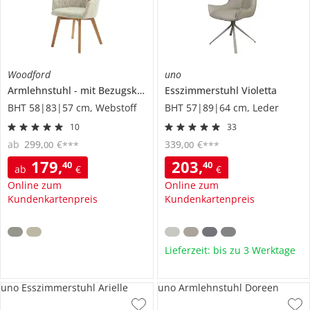
Woodford
uno
Armlehnstuhl
mit Bezugskombi
Esszimmerstuhl
Mabora
Violetta
BHT 58|83|57 cm, Webstoff
BHT 57|89|64 cm, Leder
10
33
ab
299
,
€
339
,
€
00
00
***
***
179
,
203
,
40
40
ab
€
€
Online zum
Online zum
Kundenkartenpreis
Kundenkartenpreis
Lieferzeit: bis zu 3 Werktage
uno Esszimmerstuhl Arielle
uno Armlehnstuhl Doreen