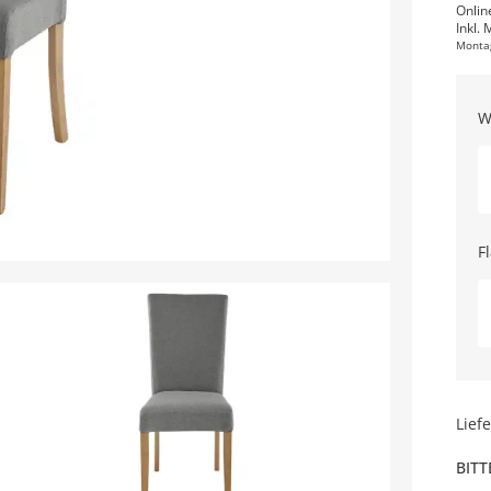
Onlin
Inkl. 
Monta
W
F
Lief
BITT