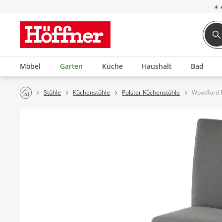
☀
Möbel
Garten
Küche
Haushalt
Bad
Stühle
Küchenstühle
Polster Küchenstühle
Woodford 