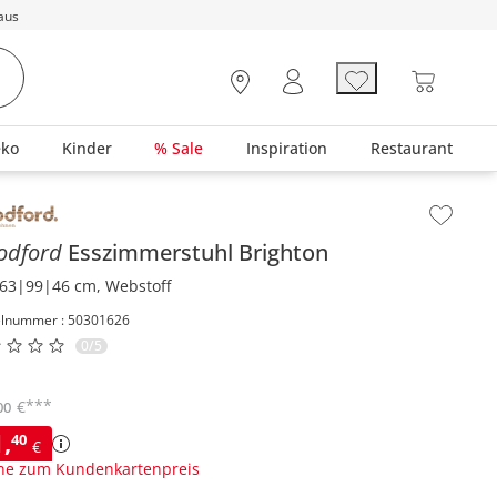
aus
eko
Kinder
% Sale
Inspiration
Restaurant
lt der Seitenleiste überspringen - Zum Seitenende
odford
Esszimmerstuhl
Brighton
63|99|46 cm, Webstoff
elnummer : 50301626
0/5
***
€
00
1
,
40
€
ne zum Kundenkartenpreis