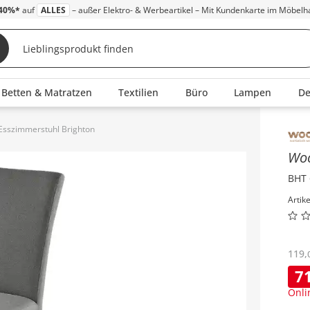
40%*
auf
ALLES
– außer Elektro- & Werbeartikel – Mit Kundenkarte im Möbelh
Betten & Matratzen
Textilien
Büro
Lampen
D
Esszimmerstuhl Brighton
Inha
Wo
BHT 
Artik
119
,
7
Onli