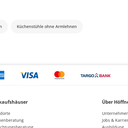
n
Küchenstühle ohne Armlehnen
kaufshäuser
Über Höffn
dorte
Unternehme
henberatung
Jobs & Karrie
ichtungsberatung
Ausbildung