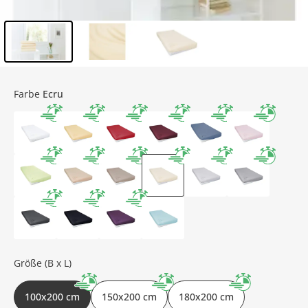
Inhalt der Seitenleiste überspringen - Zum Seitenende
Farbe
Ecru
Größe (B x L)
100x200 cm
150x200 cm
180x200 cm