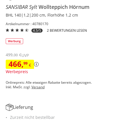
SANSIBAR Sylt
Wollteppich
Hörnum
BHL 140|1,2|200 cm, Florhöhe 1,2 cm
Artikelnummer : 40780170
4.5/5
2 BEWERTUNGEN LESEN
499
,
€
00
UVP
466
,
99
€
Werbepreis
Onlinepreis: Alle etwaigen Rabatte bereits abgezogen.
Inkl. MwSt. zzgl.
Versand
Lieferung
Zurzeit nicht bestellbar