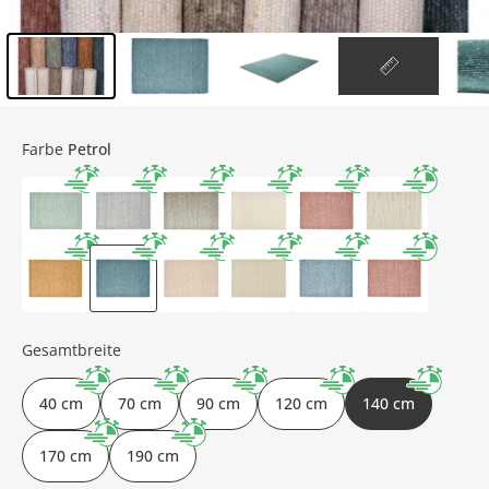
Inhalt der Seitenleiste überspringen - Zum Seitenende
Farbe
Petrol
Gesamtbreite
40 cm
70 cm
90 cm
120 cm
140 cm
170 cm
190 cm