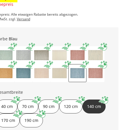
epreis
epreis: Alle etwaigen Rabatte bereits abgezogen.
MwSt. zzgl.
Versand
arbe
Blau
esamtbreite
40 cm
70 cm
90 cm
120 cm
140 cm
170 cm
190 cm