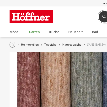
☀
Möbel
Garten
Küche
Haushalt
Bad
Heimtextilien
Teppiche
Naturteppiche
SANSIBAR Sylt