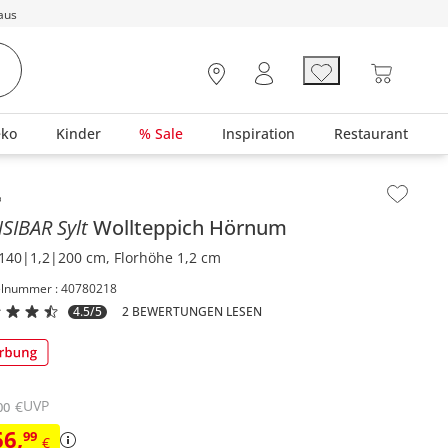
aus
eko
Kinder
% Sale
Inspiration
Restaurant
lt der Seitenleiste überspringen - Zum Seitenende
SIBAR Sylt
Wollteppich
Hörnum
140|1,2|200 cm, Florhöhe 1,2 cm
elnummer : 40780218
4.5/5
2 BEWERTUNGEN LESEN
UVP
€
00
66
,
99
€