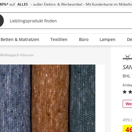
40%*
auf
ALLES
– außer Elektro- & Werbeartikel – Mit Kundenkarte im Möbelh
Betten & Matratzen
Textilien
Büro
Lampen
D
 Wollteppich Hörnum
Inha
SAN
BHL 
Artik
499
,
4