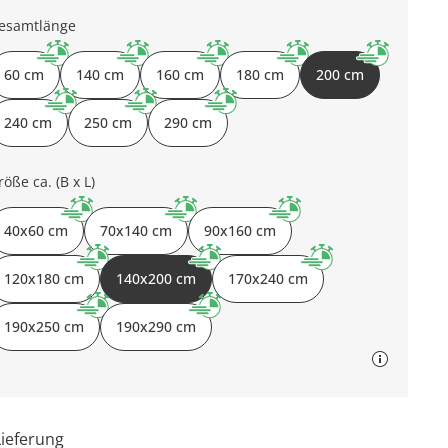
esamtlänge
60 cm
140 cm
160 cm
180 cm
200 cm
240 cm
250 cm
290 cm
röße ca. (B x L)
40x60 cm
70x140 cm
90x160 cm
120x180 cm
140x200 cm
170x240 cm
190x250 cm
190x290 cm
Lieferung