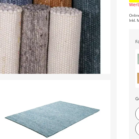
Werb
Onlin
Inkl. 
F
G