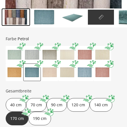
Inhalt der Seitenleiste überspringen - Zum Seitenende
Farbe
Petrol
Gesamtbreite
40 cm
70 cm
90 cm
120 cm
140 cm
170 cm
190 cm