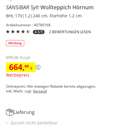
SANSIBAR Sylt
Wollteppich
Hörnum
BHL 170|1,2|240 cm, Florhöhe 1,2 cm
Artikelnummer : 40780168
4.5/5
2 BEWERTUNGEN LESEN
699
,
€
00
UVP
664
,
99
€
Werbepreis
Onlinepreis: Alle etwaigen Rabatte bereits abgezogen.
Inkl. MwSt. zzgl.
Versand
Lieferung
Zurzeit nicht bestellbar