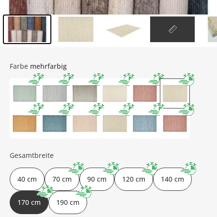
Inhalt der Seitenleiste überspringen - Zum Seitenende
Farbe
mehrfarbig
Gesamtbreite
40 cm
70 cm
90 cm
120 cm
140 cm
170 cm
190 cm