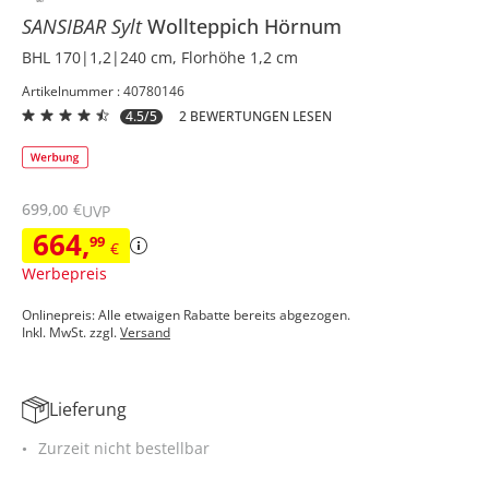
SANSIBAR Sylt
Wollteppich
Hörnum
BHL 170|1,2|240 cm, Florhöhe 1,2 cm
Artikelnummer : 40780146
4.5/5
2 BEWERTUNGEN LESEN
699
,
€
00
UVP
664
,
99
€
Werbepreis
Onlinepreis: Alle etwaigen Rabatte bereits abgezogen.
Inkl. MwSt. zzgl.
Versand
Lieferung
Zurzeit nicht bestellbar