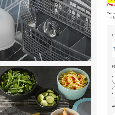
Werb
Onlin
Inkl. 
F
F
A