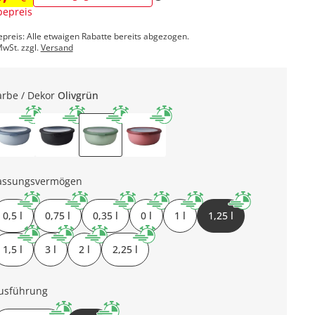
epreis
epreis: Alle etwaigen Rabatte bereits abgezogen.
MwSt. zzgl.
Versand
arbe / Dekor
Olivgrün
assungsvermögen
0,5 l
0,75 l
0,35 l
0 l
1 l
1,25 l
1,5 l
3 l
2 l
2,25 l
usführung