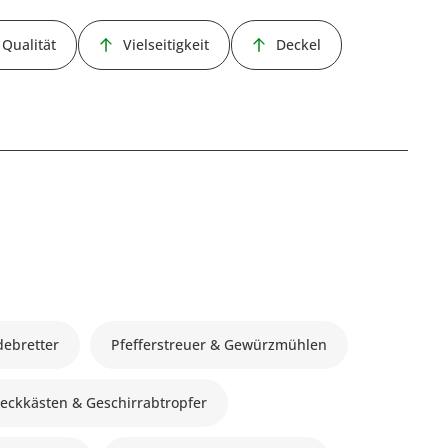
Qualität
Vielseitigkeit
Deckel
debretter
Pfefferstreuer & Gewürzmühlen
eckkästen & Geschirrabtropfer