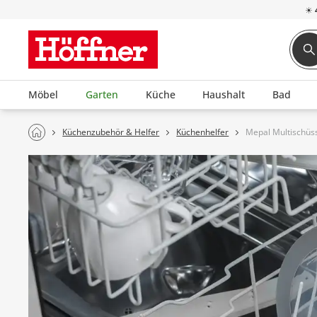
☀
Möbel
Garten
Küche
Haushalt
Bad
Küchenzubehör & Helfer
Küchenhelfer
Mepal Multischüss