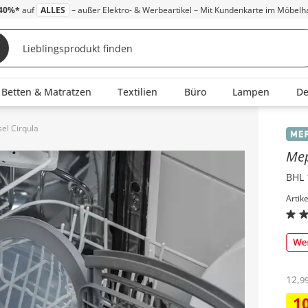
40%*
auf
ALLES
– außer Elektro- & Werbeartikel – Mit Kundenkarte im Möbelh
Betten & Matratzen
Textilien
Büro
Lampen
D
el Cirqula
Inha
Me
BHL 
Artik
12
,
9
1