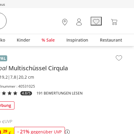
aus
eko
Kinder
% Sale
Inspiration
Restaurant
lt der Seitenleiste überspringen - Zum Seitenende
pal
Multischüssel
Cirqula
19,2|7,8|20,2 cm
elnummer : 40531025
4.8/5
191 BEWERTUNGEN LESEN
UVP
€
9
0
,
29
-
21
%
gegenüber UVP
€