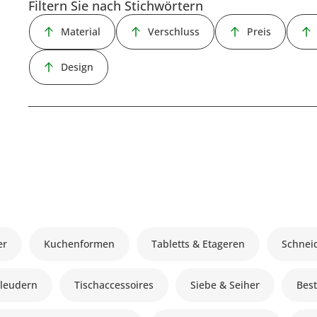
Filtern Sie nach Stichwörtern
Material
Verschluss
Preis
Design
er
Kuchenformen
Tabletts & Etageren
Schnei
hleudern
Tischaccessoires
Siebe & Seiher
Best