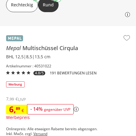
Rechteckig
Rund
Mepal
Multischüssel
Cirqula
BHL 12,5|8,5|13,5 cm
Artikelnummer : 40531022
4.8/5
191 BEWERTUNGEN LESEN
7
,
€
99
UVP
6
,
89
-
14
%
gegenüber UVP
€
Werbepreis
Onlinepreis: Alle etwaigen Rabatte bereits abgezogen.
Inkl. MwSt. zzgl.
Versand