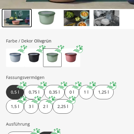
Inhalt der Seitenleiste überspringen - Zum Seitenende
Farbe / Dekor
Olivgrün
Fassungsvermögen
0,5 l
0,75 l
0,35 l
0 l
1 l
1,25 l
1,5 l
3 l
2 l
2,25 l
Ausführung