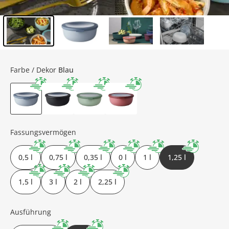
Inhalt der Seitenleiste überspringen - Zum Seitenende
Farbe / Dekor
Blau
Fassungsvermögen
0,5 l
0,75 l
0,35 l
0 l
1 l
1,25 l
1,5 l
3 l
2 l
2,25 l
Ausführung