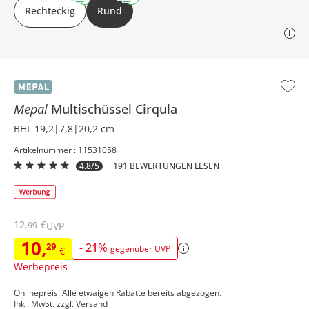
Rechteckig
Rund
Mepal
Multischüssel
Cirqula
BHL 19,2|7,8|20,2 cm
Artikelnummer : 11531058
4.8/5
191 BEWERTUNGEN LESEN
12
,
€
99
UVP
10
,
29
-
21
%
gegenüber UVP
€
Werbepreis
Onlinepreis: Alle etwaigen Rabatte bereits abgezogen.
Inkl. MwSt. zzgl.
Versand