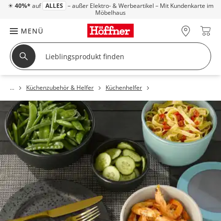
☀
40%*
auf
ALLES
– außer Elektro- & Werbeartikel – Mit Kundenkarte im
Möbelhaus
MENÜ
Küchenzubehör & Helfer
Küchenhelfer