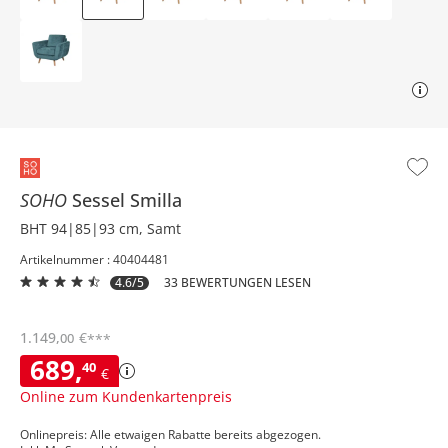
SOHO
Sessel
Smilla
BHT 94|85|93 cm, Samt
Artikelnummer : 40404481
4.6/5
33 BEWERTUNGEN LESEN
1.149
,
€
00
***
689
,
40
€
Online zum Kundenkartenpreis
Onlinepreis: Alle etwaigen Rabatte bereits abgezogen.