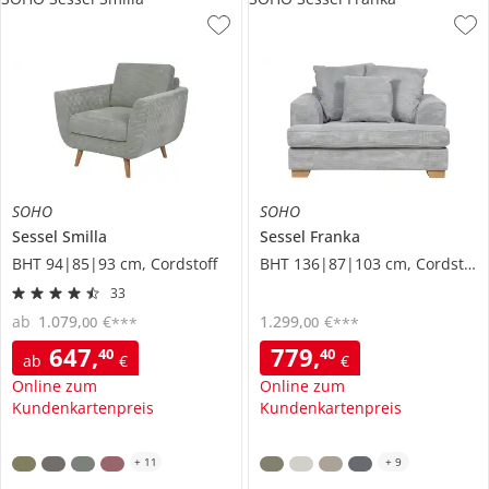
SOHO
SOHO
Sessel
Smilla
Sessel
Franka
BHT 94|85|93 cm, Cordstoff
BHT 136|87|103 cm, Cordstoff
33
ab
1.079
,
€
1.299
,
€
00
00
***
***
647
,
779
,
40
40
ab
€
€
Online zum
Online zum
Kundenkartenpreis
Kundenkartenpreis
+
11
+
9