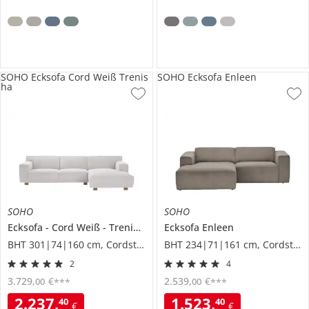
SOHO Ecksofa Cord Weiß Trenis
SOHO Ecksofa Enleen
ha
SOHO
SOHO
Ecksofa
Cord Weiß
Trenisha
Ecksofa
Enleen
BHT 301|74|160 cm, Cordstoff
BHT 234|71|161 cm, Cordstoff
2
4
3.729
,
€
2.539
,
€
00
00
***
***
2.237
,
1.523
,
40
40
€
€