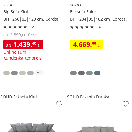
SOHO
SOHO
Big Sofa
Kini
Ecksofa
Sake
BHT 260|83|120 cm, Cordstoff
BHT 234|95|182 cm, Cordstoff
12
14
ab
2.399
,
€
00
***
1.439
,
4.669
,
40
00
ab
€
€
Online zum
Kundenkartenpreis
+
4
SOHO Ecksofa Kini
SOHO Ecksofa Franka