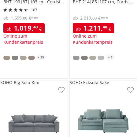
BHT 199|87|103 cm, Cordstoff
BHT 214|85|107 cm, Cordstoff
107
ab
1.699
,
€
ab
2.019
,
€
00
00
***
***
1.019
,
1.211
,
40
40
ab
€
ab
€
Online zum
Online zum
Kundenkartenpreis
Kundenkartenpreis
+
25
+
5
SOHO Big Sofa Kini
SOHO Ecksofa Sake