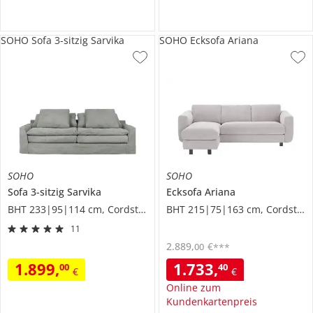
SOHO Sofa 3-sitzig Sarvika
SOHO Ecksofa Ariana
SOHO
SOHO
Sofa 3-sitzig
Sarvika
Ecksofa
Ariana
BHT 233|95|114 cm, Cordstoff
BHT 215|75|163 cm, Cordstoff
11
2.889
,
€
00
***
1.899
,
1.733
,
00
40
€
€
Online zum
Kundenkartenpreis