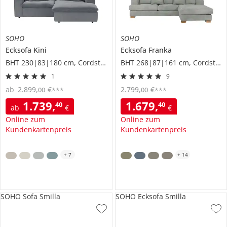
SOHO
SOHO
Ecksofa
Kini
Ecksofa
Franka
BHT 230|83|180 cm, Cordstoff
BHT 268|87|161 cm, Cordstoff
1
9
ab
2.899
,
€
2.799
,
€
00
00
***
***
1.739
,
1.679
,
40
40
ab
€
€
Online zum
Online zum
Kundenkartenpreis
Kundenkartenpreis
+
7
+
14
SOHO Sofa Smilla
SOHO Ecksofa Smilla