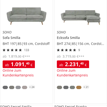
SOHO
SOHO
Sofa
Smilla
Ecksofa
Smilla
BHT 197|85|93 cm, Cordstoff
BHT 274|85|156 cm, Cordstoff
133
9
ab
1.819
,
€
ab
3.719
,
€
00
00
***
***
1.091
,
2.231
,
40
40
ab
€
ab
€
Online zum
Online zum
Kundenkartenpreis
Kundenkartenpreis
+
24
+
21
SOHO Sessel Smilla
SOHO Sessel Franka