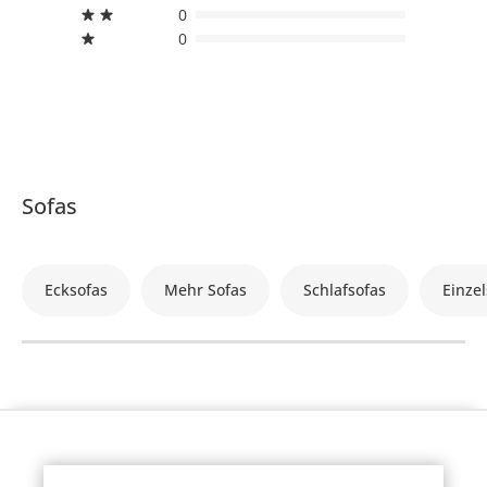
0
0
Sofas
Ecksofas
Mehr Sofas
Schlafsofas
Einzel