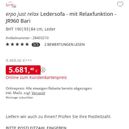
erpo just relax
Ledersofa
mit Relaxfunktion
JR960 Bari
BHT 190|93|84 cm, Leder
Artikelnummer : 28403210
5/5
2 BEWERTUNGEN LESEN
9.469
,
€
00
***
5.681
,
40
€
Online zum Kundenkartenpreis
Onlinepreis: Alle etwaigen Rabatte bereits abgezogen.
Inkl. MwSt. zzgl.
Versand
Montage zubuchbar
Liefern wir auch zu Ihnen? Prüfen Sie Ihre Postleitzahl.
BITTE POSTLEITZAHL EINGEBEN