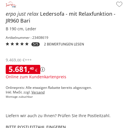
erpo just relax
Ledersofa
mit Relaxfunktion
JR960 Bari
B 190 cm, Leder
Artikelnummer : 23408619
5/5
2 BEWERTUNGEN LESEN
9.469
,
€
00
***
5.681
,
40
€
Online zum Kundenkartenpreis
Onlinepreis: Alle etwaigen Rabatte bereits abgezogen.
Inkl. MwSt. zzgl.
Versand
Montage zubuchbar
Liefern wir auch zu Ihnen? Prüfen Sie Ihre Postleitzahl.
BITTE POSTLEITZAHL EINGEBEN