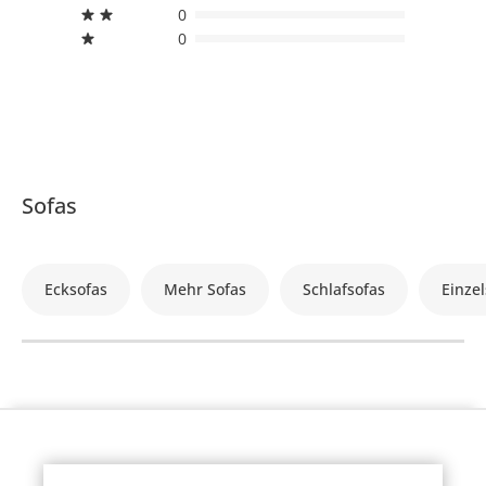
0
0
Sofas
Ecksofas
Mehr Sofas
Schlafsofas
Einzel