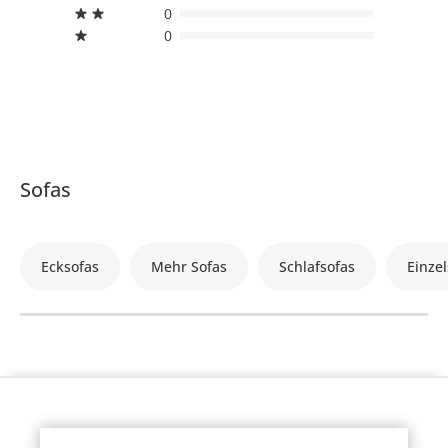
0
0
Sofas
Ecksofas
Mehr Sofas
Schlafsofas
Einzel