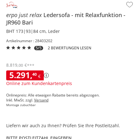
erpo just relax
Ledersofa
mit Relaxfunktion
JR960 Bari
BHT 173|93|84 cm, Leder
Artikelnummer : 28403202
5/5
2 BEWERTUNGEN LESEN
8.819
,
€
00
***
5.291
,
40
€
Online zum Kundenkartenpreis
Onlinepreis: Alle etwaigen Rabatte bereits abgezogen.
Inkl. MwSt. zzgl.
Versand
Montage zubuchbar
Liefern wir auch zu Ihnen? Prüfen Sie Ihre Postleitzahl.
BITTE POSTLEITZAHL EINGEBEN