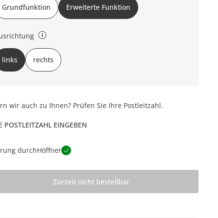
Grundfunktion
Erweiterte Funktion
usrichtung
nks oder rechts (bezieht sich auf Draufsicht)
links
rechts
ern wir auch zu Ihnen? Prüfen Sie Ihre Postleitzahl.
E POSTLEITZAHL EINGEBEN
erung durch
Höffner
Zurzeit nicht bestellbar