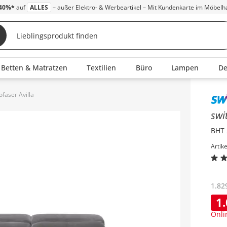
40%*
auf
ALLES
– außer Elektro- & Werbeartikel – Mit Kundenkarte im Möbelh
Betten & Matratzen
Textilien
Büro
Lampen
D
ofaser Avilla
Inha
swi
BHT 
Artik
1.82
1
Onli