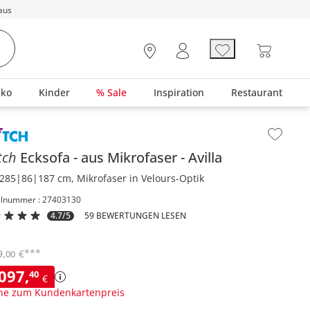
aus
eko
Kinder
% Sale
Inspiration
Restaurant
lt der Seitenleiste überspringen - Zum Seitenende
tch
Ecksofa
aus Mikrofaser
Avilla
285|86|187 cm, Mikrofaser in Velours-Optik
elnummer : 27403130
4.7/5
59 BEWERTUNGEN LESEN
***
9
,
€
00
.097
,
40
€
ne zum Kundenkartenpreis