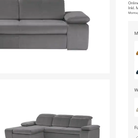
Onlin
Inkl. 
Monta
M
W
F