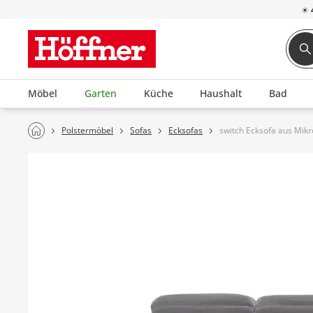
☀
Möbel
Garten
Küche
Haushalt
Bad
Polstermöbel
Sofas
Ecksofas
switch Ecksofa aus Mikr